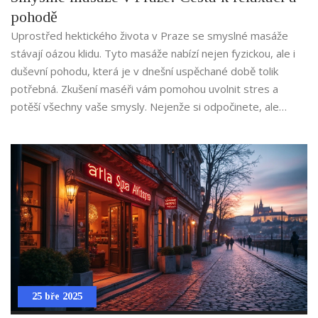
pohodě
Uprostřed hektického života v Praze se smyslné masáže
stávají oázou klidu. Tyto masáže nabízí nejen fyzickou, ale i
duševní pohodu, která je v dnešní uspěchané době tolik
potřebná. Zkušení maséři vám pomohou uvolnit stres a
potěší všechny vaše smysly. Nejenže si odpočinete, ale
získáte i novou energii do života.
25 bře 2025