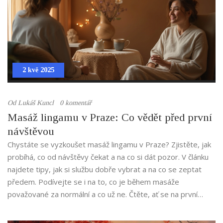
2 kvě 2025
Od
Lukáš Kuncl
0 komentář
Masáž lingamu v Praze: Co vědět před první
návštěvou
Chystáte se vyzkoušet masáž lingamu v Praze? Zjistěte, jak
probíhá, co od návštěvy čekat a na co si dát pozor. V článku
najdete tipy, jak si službu dobře vybrat a na co se zeptat
předem. Podívejte se i na to, co je během masáže
považované za normální a co už ne. Čtěte, ať se na první
návštěvu připravíte bez zbytečných stresů.