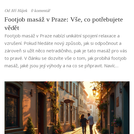
Od
Jiří Hájek
0 komentář
Footjob masáž v Praze: Vše, co potřebujete
vědět
Footjob masáž v Praze nabízí unikátní spojení relaxace a
vzrušení. Pokud hledáte nový způsob, jak si odpočinout a
zároveň si užít něco netradičního, pak je tato masáž pro vás
to pravé. V článku se dozvíte vše o tom, jak probíhá footjob
masáž, jaké jsou její výhody a na co se připravit. Navíc
zjistíte, kde v Praze si ji můžete dopřát a jak si vybrat ten
nejlepší salon.