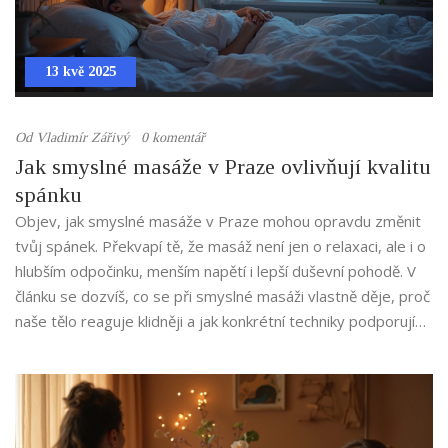
13 kvě 2025
Od
Vladimír Zářivý
0 komentář
Jak smyslné masáže v Praze ovlivňují kvalitu
spánku
Objev, jak smyslné masáže v Praze mohou opravdu změnit
tvůj spánek. Překvapí tě, že masáž není jen o relaxaci, ale i o
hlubším odpočinku, menším napětí i lepší duševní pohodě. V
článku se dozvíš, co se při smyslné masáži vlastně děje, proč
naše tělo reaguje klidněji a jak konkrétní techniky podporují
regeneraci během noci. Najdeš tu i ověřené tipy, jak efekt
masáže na spánek ještě znásobit. Pokud se večer převaluješ
v posteli nebo máš “hlavu plnou”, tohle tě bude zajímat.