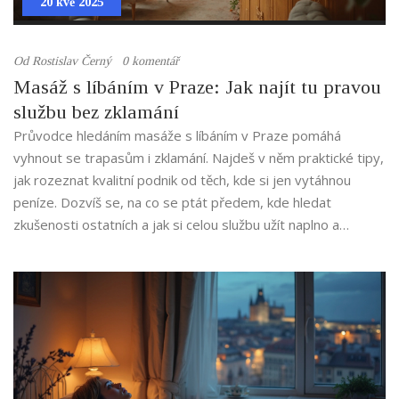
20 kvě 2025
Od
Rostislav Černý
0 komentář
Masáž s líbáním v Praze: Jak najít tu pravou
službu bez zklamání
Průvodce hledáním masáže s líbáním v Praze pomáhá
vyhnout se trapasům i zklamání. Najdeš v něm praktické tipy,
jak rozeznat kvalitní podnik od těch, kde si jen vytáhnou
peníze. Dozvíš se, na co se ptát předem, kde hledat
zkušenosti ostatních a jak si celou službu užít naplno a
bezpečně. Čekají tě konkrétní rady i doporučení, jak najít
přesně to, co hledáš.