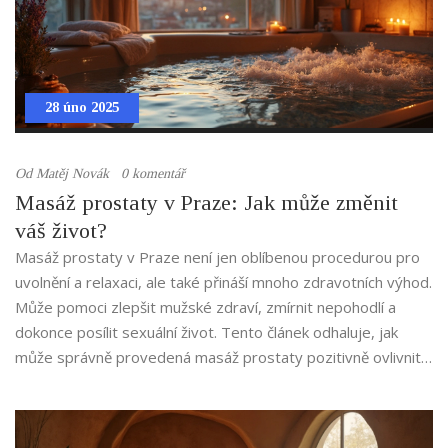
28 úno 2025
Od
Matěj Novák
0 komentář
Masáž prostaty v Praze: Jak může změnit
váš život?
Masáž prostaty v Praze není jen oblíbenou procedurou pro
uvolnění a relaxaci, ale také přináší mnoho zdravotních výhod.
Může pomoci zlepšit mužské zdraví, zmírnit nepohodlí a
dokonce posílit sexuální život. Tento článek odhaluje, jak
může správně provedená masáž prostaty pozitivně ovlivnit
váš životní styl a pohodu.