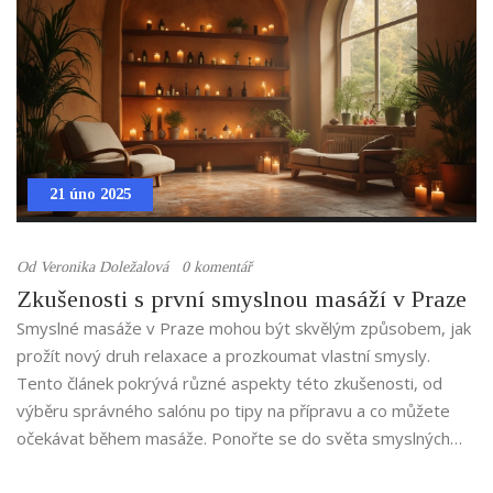
21 úno 2025
Od
Veronika Doležalová
0 komentář
Zkušenosti s první smyslnou masáží v Praze
Smyslné masáže v Praze mohou být skvělým způsobem, jak
prožít nový druh relaxace a prozkoumat vlastní smysly.
Tento článek pokrývá různé aspekty této zkušenosti, od
výběru správného salónu po tipy na přípravu a co můžete
očekávat během masáže. Ponořte se do světa smyslných
masáží a získejte užitečné informace pro váš první zážitek.