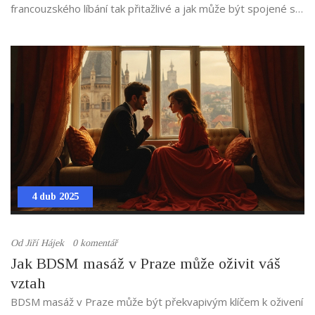
francouzského líbání tak přitažlivé a jak může být spojené s
profesionální relaxační masáží. Načerpejte inspiraci a
zjistěte, co čekat, pokud se rozhodnete vyzkoušet tuto
jedinečnou zkušenost.
4 dub 2025
Od
Jiří Hájek
0 komentář
Jak BDSM masáž v Praze může oživit váš
vztah
BDSM masáž v Praze může být překvapivým klíčem k oživení