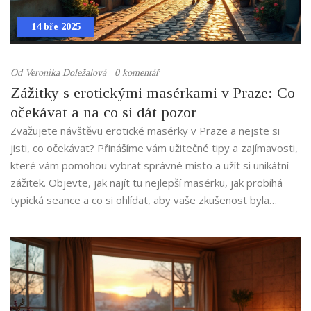
14 bře 2025
Od
Veronika Doležalová
0 komentář
Zážitky s erotickými masérkami v Praze: Co
očekávat a na co si dát pozor
Zvažujete návštěvu erotické masérky v Praze a nejste si
jisti, co očekávat? Přinášíme vám užitečné tipy a zajímavosti,
které vám pomohou vybrat správné místo a užít si unikátní
zážitek. Objevte, jak najít tu nejlepší masérku, jak probíhá
typická seance a co si ohlídat, aby vaše zkušenost byla
maximálně příjemná. Přečtěte si o rozdílech mezi klasickou a
erotickou masáží a zjistěte, co (ne)dělat, abyste návštěvu
nezkazili.