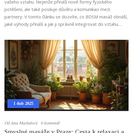
vašeho vztahu. Nejenže přináší nové formy fyzického
potěšení, ale také posiluje důvěru a komunikaci mezi
partnery. V tomto článku se dozvíte, co BDSM masáž obnáší,
jaké výhody přináší a jak ji správně integrovat do vztahu.
Zjistíte také, jaké vybavení je pro masáž nejlepší a jak
překonat případné obavy.
1 dub 2025
Od
Jana Machalová
0 komentář
Smyslné masáže v Praze: Cesta k relaxaci a