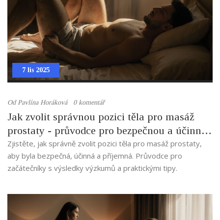
7 lis 2025
Od
Pavlína Horáková
0 komentář
Jak zvolit správnou pozici těla pro masáž
prostaty - průvodce pro bezpečnou a účinnou
techniku
Zjistěte, jak správně zvolit pozici těla pro masáž prostaty,
aby byla bezpečná, účinná a příjemná. Průvodce pro
začátečníky s výsledky výzkumů a praktickými tipy.