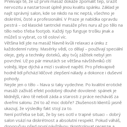
Překvapí tě, že už první masáž dokáže zpomalit tep, srazit
nervozitu a nastartovat úplně jinou kvalitu spánku. Základ je
najít správný salon, kde se nikdo na nic neptá, všechno je
diskrétní, čisté a profesionální. V Praze je nabídka opravdu
pestrá – od klasické tantrické masáže přes nuru až po tělo na
tělo nebo třeba footjob. Každý typ funguje trošku jinak a
můžeš si vybrat, co tě osloví víc.
Většina lidí jde na masáž hlavně kvůli relaxaci a úniku z
každodenní rutiny. Masérky vědí, co dělají – používají speciální
oleje, gely a techniky doteků, aby tvůj zážitek nebyl jen
povrchní. Už po pár minutách se většina návštěvníků cítí
volněji, lépe dýchá a mizí i svalové napětí. Pro překvapivě
hodně lidí přichází klíčové zlepšení nálady a dokonce i duševní
pohody.
Nejde jen o tělo – hlava si taky vydechne. Po kvalitní erotické
masáži zažíváš efekt podobný dlouhé dovolené: spánek je
klidnější, ráno tě nebolí záda a starosti z práce necháváš za
dveřmi salonu. Zní to až moc dobře? Zkušenosti klientů jasně
ukazují, že výsledky fakt stojí za to.
Není potřeba se bát, že by ses ocitl v trapné situaci – dobrý
salon vsází na diskrétnost a absolutní respekt. Pokud váháš,
doporučuju před první návštěvou zkontrolovat recenze a