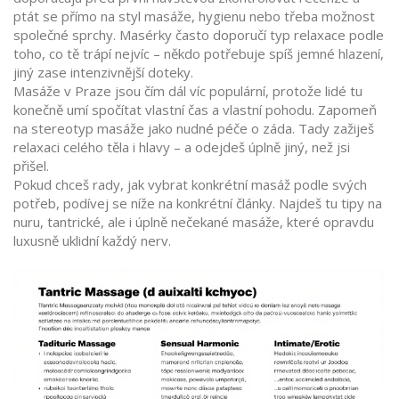
ptát se přímo na styl masáže, hygienu nebo třeba možnost
společné sprchy. Masérky často doporučí typ relaxace podle
toho, co tě trápí nejvíc – někdo potřebuje spíš jemné hlazení,
jiný zase intenzivnější doteky.
Masáže v Praze jsou čím dál víc populární, protože lidé tu
konečně umí spočítat vlastní čas a vlastní pohodu. Zapomeň
na stereotyp masáže jako nudné péče o záda. Tady zažiješ
relaxaci celého těla i hlavy – a odejdeš úplně jiný, než jsi
přišel.
Pokud chceš rady, jak vybrat konkrétní masáž podle svých
potřeb, podívej se níže na konkrétní články. Najdeš tu tipy na
nuru, tantrické, ale i úplně nečekané masáže, které opravdu
luxusně uklidní každý nerv.