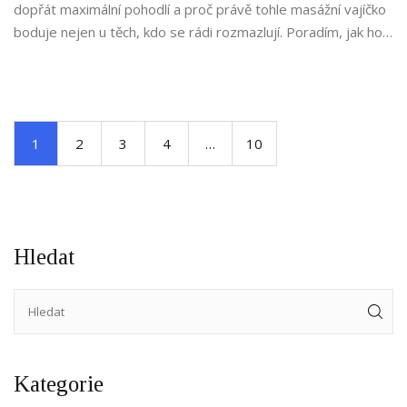
dopřát maximální pohodlí a proč právě tohle masážní vajíčko
boduje nejen u těch, kdo se rádi rozmazlují. Poradím, jak ho
začlenit do svého běžného dne a jak si vybrat to, které vám
bude vyhovovat nejvíce. Osvěžte si rutinu a nechte se
překvapit možnostmi, které Tenga vejce nabízí.
1
2
3
4
…
10
Hledat
Kategorie