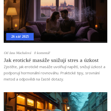
26 zář 2025
Od
Jana Machalová
0 komentář
Jak erotické masáže snižují stres a úzkost
Zjistěte, jak erotické masáže uvolňují napětí, snižují úzkost a
podporují hormonální rovnováhu. Praktické tipy, srovnání
metod a odpovědi na časté dotazy.