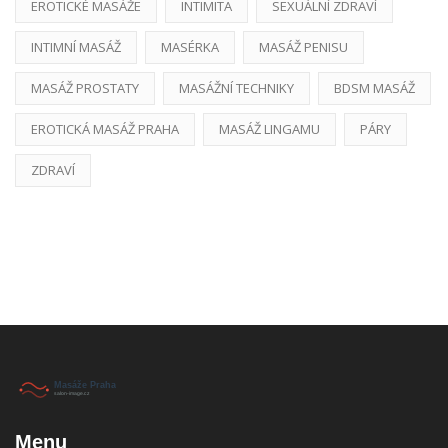
EROTICKÉ MASÁŽE
INTIMITA
SEXUÁLNÍ ZDRAVÍ
INTIMNÍ MASÁŽ
MASÉRKA
MASÁŽ PENISU
MASÁŽ PROSTATY
MASÁŽNÍ TECHNIKY
BDSM MASÁŽ
EROTICKÁ MASÁŽ PRAHA
MASÁŽ LINGAMU
PÁRY
ZDRAVÍ
Menu