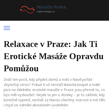
Relaxace v Praze: Jak Ti
Erotické Masáže Opravdu
Pomůžou
Znáš ten pocit, kdy přijdeš domů a máš v hlavě pořád
zbytečný stres? Pokud ti už nestačí klasická koupel a malé
pivo na zklidnění, erotické masáže v Praze jsou přesně to, co
bys měl vyzkoušet. Nejde tu jen o doteky – je to zážitek, kdy
konečně vypneš, necháš za hlavou všechny starosti a tvé tělo
i mysl se odmění absolutním uvolněním.