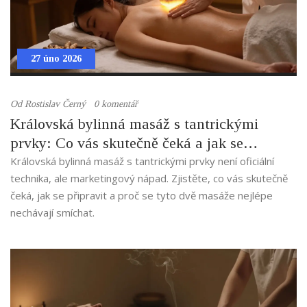
27 úno 2026
Od
Rostislav Černý
0 komentář
Královská bylinná masáž s tantrickými
prvky: Co vás skutečně čeká a jak se
připravit
Královská bylinná masáž s tantrickými prvky není oficiální
technika, ale marketingový nápad. Zjistěte, co vás skutečně
čeká, jak se připravit a proč se tyto dvě masáže nejlépe
nechávají smíchat.