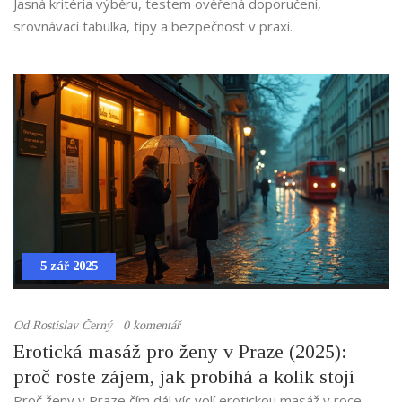
Jasná kritéria výběru, testem ověřená doporučení,
srovnávací tabulka, tipy a bezpečnost v praxi.
5 zář 2025
Od
Rostislav Černý
0 komentář
Erotická masáž pro ženy v Praze (2025):
proč roste zájem, jak probíhá a kolik stojí
Proč ženy v Praze čím dál víc volí erotickou masáž v roce