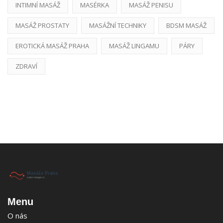
INTIMNÍ MASÁŽ
MASÉRKA
MASÁŽ PENISU
MASÁŽ PROSTATY
MASÁŽNÍ TECHNIKY
BDSM MASÁŽ
EROTICKÁ MASÁŽ PRAHA
MASÁŽ LINGAMU
PÁRY
ZDRAVÍ
Menu
O nás