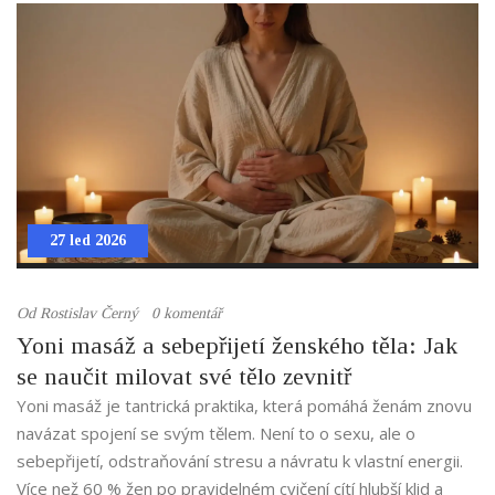
27 led 2026
Od
Rostislav Černý
0 komentář
Yoni masáž a sebepřijetí ženského těla: Jak
se naučit milovat své tělo zevnitř
Yoni masáž je tantrická praktika, která pomáhá ženám znovu
navázat spojení se svým tělem. Není to o sexu, ale o
sebepřijetí, odstraňování stresu a návratu k vlastní energii.
Více než 60 % žen po pravidelném cvičení cítí hlubší klid a