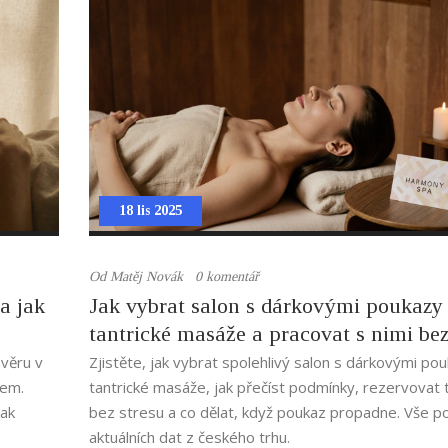
18 lis 2025
Od
Matěj Novák
0 komentář
a jak
Jak vybrat salon s dárkovými poukazy
tantrické masáže a pracovat s nimi be
stresu
věru v
Zjistěte, jak vybrat spolehlivý salon s dárkovými po
kem.
tantrické masáže, jak přečíst podmínky, rezervovat 
jak
bez stresu a co dělat, když poukaz propadne. Vše p
aktuálních dat z českého trhu.