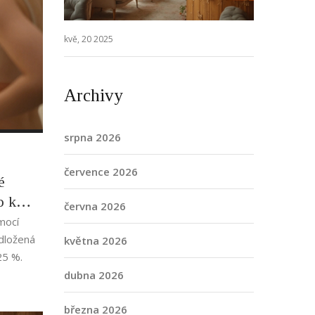
kvě, 20 2025
Archivy
srpna 2026
července 2026
é
p k
června 2026
mocí
dložená
května 2026
25 %.
dubna 2026
března 2026