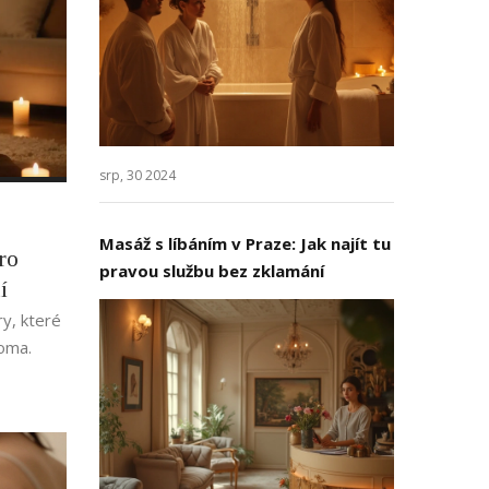
srp, 30 2024
Masáž s líbáním v Praze: Jak najít tu
ro
pravou službu bez zklamání
í
y, které
doma.