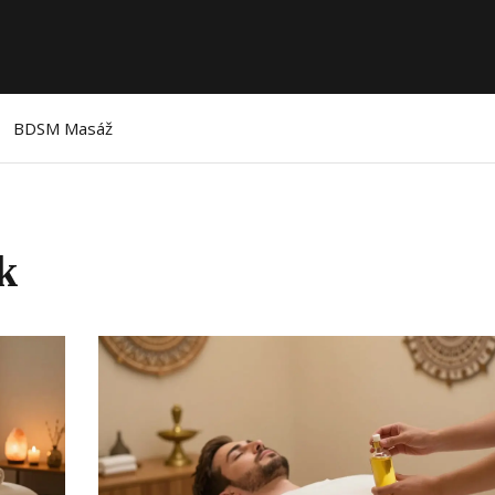
BDSM Masáž
k