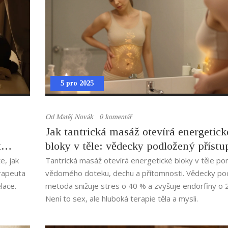
5 pro 2025
Od
Matěj Novák
0 komentář
Jak tantrická masáž otevírá energetick
t
bloky v těle: vědecky podložený přístu
uvolnění energie
e, jak
Tantrická masáž otevírá energetické bloky v těle po
erapeuta
vědomého doteku, dechu a přítomnosti. Vědecky po
lace.
metoda snižuje stres o 40 % a zvyšuje endorfiny o 
Není to sex, ale hluboká terapie těla a mysli.