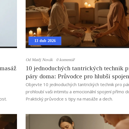
13 dub 2026
Od
Matěj Novák
0 komentář
o masáž
10 jednoduchých tantrických technik p
páry doma: Průvodce pro hlubší spojen
Objevte 10 jednoduchých tantrických technik pro pár
prohloubí vaši intimitu a emocionální spojení přímo 
ost.
Praktický průvodce s tipy na masáže a dech.