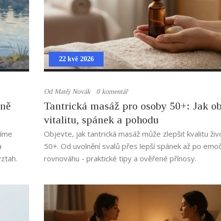
22 kvě 2026
Od
Matěj Novák
0 komentář
čně
Tantrická masáž pro osoby 50+: Jak o
vitalitu, spánek a pohodu
díme
Objevte, jak tantrická masáž může zlepšit kvalitu ži
a
50+. Od uvolnění svalů přes lepší spánek až po emoč
vztah.
rovnováhu - praktické tipy a ověřené přínosy.