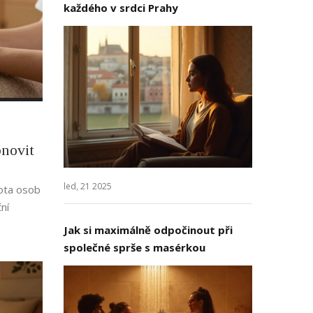
každého v srdci Prahy
bnovit
led, 21 2025
vota osob
ní
Jak si maximálně odpočinout při
společné sprše s masérkou