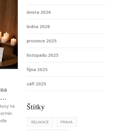
února 2026
ledna 2026
prosince 2025
listopadu 2025
října 2025
září 2025
 na
z
Štítky
ukazy na
termín
odle
RELAXACE
PRAHA