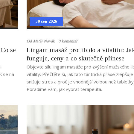
30 čen 2026
Od
Matěj Novák
0 komentář
 Co se
Lingam masáž pro libido a vitalitu: Ja
funguje, ceny a co skutečně přinese
i
Objevte sílu lingam masáže pro zvýšení mužského li
k se na
vitality. Přečtěte si, jak tato tantrická praxe zlepšuje
snižuje stres a proč je vhodnější volbou než tabletky
Poradíme vám, jak vybrat terapeuta.