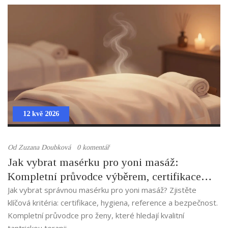
12 kvě 2026
Od
Zuzana Doubková
0 komentář
Jak vybrat masérku pro yoni masáž:
Kompletní průvodce výběrem, certifikacemi
a bezpečností
Jak vybrat správnou masérku pro yoni masáž? Zjistěte
klíčová kritéria: certifikace, hygiena, reference a bezpečnost.
Kompletní průvodce pro ženy, které hledají kvalitní
tantrickou terapii.