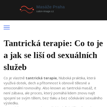
Tantrická terapie: Co to je
a jak se liší od sexuálních
služeb
Co je vlastně
tantrická terapie
,
hluboká praktika, která
využívá dotek, dech a přítomnost k obnově tělesné a
emocionální rovnováhy
. Also known as
tantrická masáž
, it
není zábava, ale proces, který pomáhá lidem znovu najít
spojení se svým tělem, bez tlaku a bez očekávání sexuálního
výsledku
.