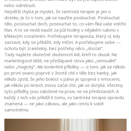
nebo odmítnutí.
Největší chyba je myslet, že tantrická terapie je jen o
doteku. Je to o tom, jak se naučíte poslouchat. Poslouchat
tělo, poslouchat dech, poslouchat to, co vám říká vaše vnitřní
hlas. A to se nedá naučit za půl hodiny v nějakém salonu s
křiklavým označením. Potřebujete terapeuta, který ví, kdy
zastavit, kdy se přiblížit, kdy mlčet. A potřebujete sebe —
ochotu být zranitelný, bez potřeby něco „dostat“.
Tady najdete skutečné zkušenosti lidí, kteří to zkusili. Ne
marketingové klišé, ne přešlapané slova jako „sensuální“
nebo „magický“. Ale konkrétní příběhy — o tom, jak se někdo
po první seanci poprvé v životě cítil v těle bez hanby, jak
někdo zjistil, že jeho bolest v pánvi je spojená s emocemi,
jak někdo po letech znovu začal cítit, jak se dotýká. Všechny
tyto příběhy jsou založené na praxi, ne na představách. A
každý z nich vás přiblíží k tomu, co tantrická terapie opravdu
znamená — ne jako zábavu, ale jako cestu k sobě
samotnému.