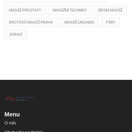
MASÁŽ PROSTATY
MASÁŽNÍ TECHNIKY
BDSM MASÁŽ
EROTICKÁ MASÁŽ PRAHA
MASÁŽ LINGAMU
PÁRY
ZDRAVÍ
Menu
O nás