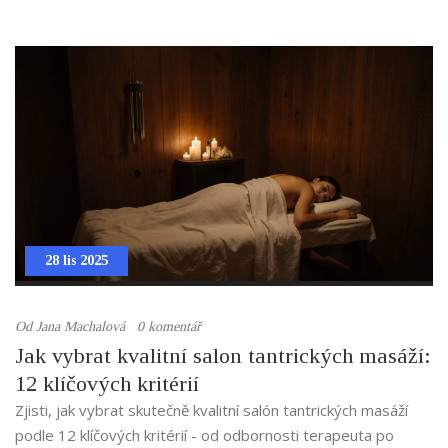
28 lis 2025
Od
Jana Machalová
0 komentář
Jak vybrat kvalitní salon tantrických masáží:
12 klíčových kritérií
Zjisti, jak vybrat skutečně kvalitní salón tantrických masáží
podle 12 klíčových kritérií - od odbornosti terapeuta po