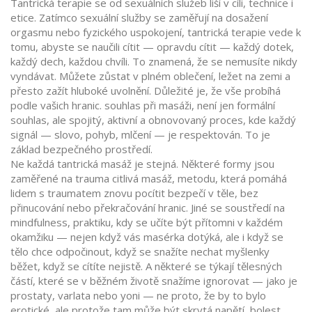
Tantrická terapie se od sexuálních služeb liší v cíli, technice i
etice. Zatímco sexuální služby se zaměřují na dosažení
orgasmu nebo fyzického uspokojení, tantrická terapie vede k
tomu, abyste se naučili cítit — opravdu cítit — každý dotek,
každý dech, každou chvíli. To znamená, že se nemusíte nikdy
vyndávat. Můžete zůstat v plném oblečení, ležet na zemi a
přesto zažít hluboké uvolnění. Důležité je, že vše probíhá
podle vašich hranic.
souhlas při masáži
,
není jen formální
souhlas, ale spojitý, aktivní a obnovovaný proces, kde každý
signál — slovo, pohyb, mlčení — je respektován
. To je
základ bezpečného prostředí.
Ne každá tantrická masáž je stejná. Některé formy jsou
zaměřené na
trauma citlivá masáž
,
metodu, která pomáhá
lidem s traumatem znovu pocítit bezpečí v těle, bez
přinucování nebo překračování hranic
. Jiné se soustředí na
mindfulness
,
praktiku, kdy se učíte být přítomni v každém
okamžiku — nejen když vás masérka dotýká, ale i když se
tělo chce odpočinout, když se snažíte nechat myšlenky
běžet, když se cítíte nejistě
. A některé se týkají tělesných
částí, které se v běžném životě snažíme ignorovat — jako je
prostaty, varlata nebo yoni — ne proto, že by to bylo
erotické, ale protože tam může být skrytá napětí, bolest