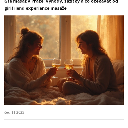
Gfe masáž v Praze: Výhody, zážitky a co očekávat od
girlfriend experience masáže
čec, 11 2025