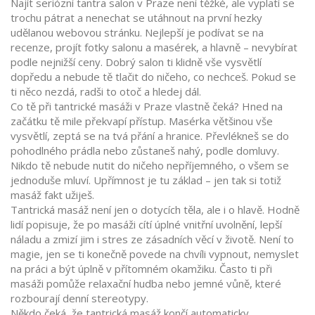
Najít seriózní tantra salon v Praze není těžké, ale vyplatí se
trochu pátrat a nenechat se utáhnout na první hezky
udělanou webovou stránku. Nejlepší je podívat se na
recenze, projít fotky salonu a masérek, a hlavně – nevybírat
podle nejnižší ceny. Dobrý salon ti klidně vše vysvětlí
dopředu a nebude tě tlačit do ničeho, co nechceš. Pokud se
ti něco nezdá, radši to otoč a hledej dál.
Co tě při tantrické masáži v Praze vlastně čeká? Hned na
začátku tě mile překvapí přístup. Masérka většinou vše
vysvětlí, zeptá se na tvá přání a hranice. Převlékneš se do
pohodlného prádla nebo zůstaneš nahý, podle domluvy.
Nikdo tě nebude nutit do ničeho nepříjemného, o všem se
jednoduše mluví. Upřímnost je tu základ – jen tak si totiž
masáž fakt užiješ.
Tantrická masáž není jen o dotycích těla, ale i o hlavě. Hodně
lidí popisuje, že po masáži cítí úplné vnitřní uvolnění, lepší
náladu a zmizí jim i stres ze zásadních věcí v životě. Není to
magie, jen se ti konečně povede na chvíli vypnout, nemyslet
na práci a být úplně v přítomném okamžiku. Často ti při
masáži pomůže relaxační hudba nebo jemné vůně, které
rozbourají denní stereotypy.
Někdo čeká, že tantrická masáž končí automaticky