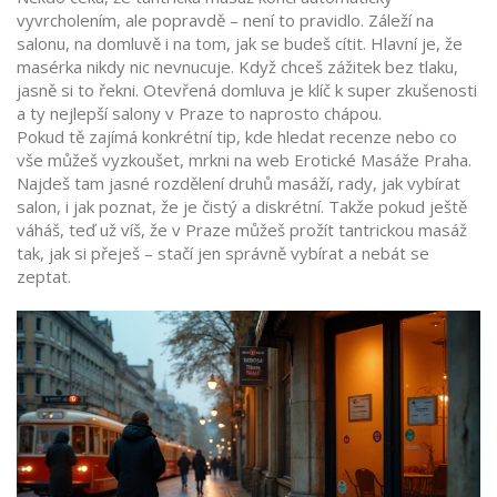
vyvrcholením, ale popravdě – není to pravidlo. Záleží na
salonu, na domluvě i na tom, jak se budeš cítit. Hlavní je, že
masérka nikdy nic nevnucuje. Když chceš zážitek bez tlaku,
jasně si to řekni. Otevřená domluva je klíč k super zkušenosti
a ty nejlepší salony v Praze to naprosto chápou.
Pokud tě zajímá konkrétní tip, kde hledat recenze nebo co
vše můžeš vyzkoušet, mrkni na web Erotické Masáže Praha.
Najdeš tam jasné rozdělení druhů masáží, rady, jak vybírat
salon, i jak poznat, že je čistý a diskrétní. Takže pokud ještě
váháš, teď už víš, že v Praze můžeš prožít tantrickou masáž
tak, jak si přeješ – stačí jen správně vybírat a nebát se
zeptat.