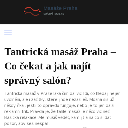
Tantrická masáž Praha –
Co čekat a jak najít
správný salón?
Tantrická masáž v Praze láká čím dál víc lidí, co hledají nejen
uvolnění, ale i zážitky, které jinde nezažiješ. Možná sis už
někdy říkal, jestli to opravdu funguje, nebo je to jen další
reklamní trik. Pravda je, že tahle masáž je něco víc než
klasická relaxace. Ale musíš vědět, kam jít a na co si dát
pozor, aby ses nespálil.