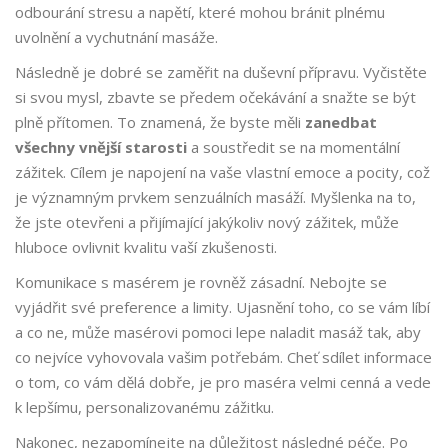
odbourání stresu a napětí, které mohou bránit plnému
uvolnění a vychutnání masáže.
Následně je dobré se zaměřit na duševní přípravu. Vyčistěte
si svou mysl, zbavte se předem očekávání a snažte se být
plně přítomen. To znamená, že byste měli
zanedbat
všechny vnější starosti
a soustředit se na momentální
zážitek. Cílem je napojení na vaše vlastní emoce a pocity, což
je významným prvkem senzuálních masáží. Myšlenka na to,
že jste otevřeni a přijímající jakýkoliv nový zážitek, může
hluboce ovlivnit kvalitu vaší zkušenosti.
Komunikace s masérem je rovněž zásadní. Nebojte se
vyjádřit své preference a limity. Ujasnění toho, co se vám líbí
a co ne, může masérovi pomoci lepe naladit masáž tak, aby
co nejvíce vyhovovala vašim potřebám. Cheť sdílet informace
o tom, co vám dělá dobře, je pro maséra velmi cenná a vede
k lepšímu, personalizovanému zážitku.
Nakonec, nezapomínejte na důležitost následné péče. Po