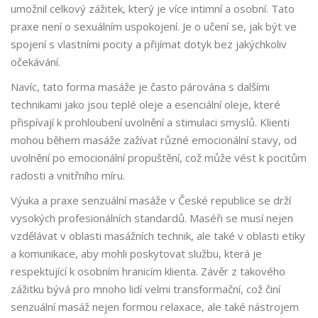
umožnil celkový zážitek, který je více intimní a osobní. Tato
praxe není o sexuálním uspokojení. Je o učení se, jak být ve
spojení s vlastními pocity a přijímat dotyk bez jakýchkoliv
očekávání.
Navíc, tato forma masáže je často párována s dalšími
technikami jako jsou teplé oleje a esenciální oleje, které
přispívají k prohloubení uvolnění a stimulaci smyslů. Klienti
mohou během masáže zažívat různé emocionální stavy, od
uvolnění po emocionální propuštění, což může vést k pocitům
radosti a vnitřního míru.
Výuka a praxe senzuální masáže v České republice se drží
vysokých profesionálních standardů. Maséři se musí nejen
vzdělávat v oblasti masážních technik, ale také v oblasti etiky
a komunikace, aby mohli poskytovat službu, která je
respektující k osobním hranicím klienta. Závěr z takového
zážitku bývá pro mnoho lidí velmi transformační, což činí
senzuální masáž nejen formou relaxace, ale také nástrojem