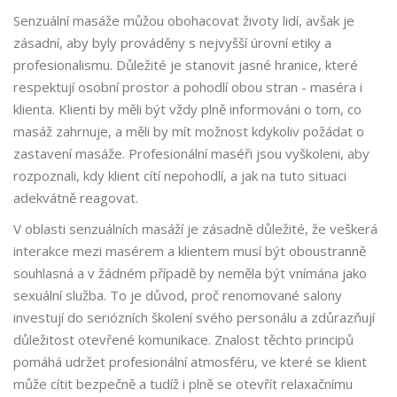
Senzuální masáže můžou obohacovat životy lidí, avšak je
zásadní, aby byly prováděny s nejvyšší úrovní etiky a
profesionalismu. Důležité je stanovit jasné hranice, které
respektují osobní prostor a pohodlí obou stran - maséra i
klienta. Klienti by měli být vždy plně informováni o tom, co
masáž zahrnuje, a měli by mít možnost kdykoliv požádat o
zastavení masáže. Profesionální maséři jsou vyškoleni, aby
rozpoznali, kdy klient cítí nepohodlí, a jak na tuto situaci
adekvátně reagovat.
V oblasti senzuálních masáží je zásadně důležité, že veškerá
interakce mezi masérem a klientem musí být oboustranně
souhlasná a v žádném případě by neměla být vnímána jako
sexuální služba. To je důvod, proč renomované salony
investují do seriózních školení svého personálu a zdůrazňují
důležitost otevřené komunikace. Znalost těchto principů
pomáhá udržet profesionální atmosféru, ve které se klient
může cítit bezpečně a tudíž i plně se otevřít relaxačnímu