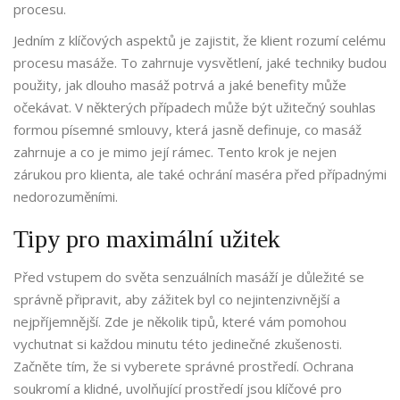
procesu.
Jedním z klíčových aspektů je zajistit, že klient rozumí celému
procesu masáže. To zahrnuje vysvětlení, jaké techniky budou
použity, jak dlouho masáž potrvá a jaké benefity může
očekávat. V některých případech může být užitečný souhlas
formou písemné smlouvy, která jasně definuje, co masáž
zahrnuje a co je mimo její rámec. Tento krok je nejen
zárukou pro klienta, ale také ochrání maséra před případnými
nedorozuměními.
Tipy pro maximální užitek
Před vstupem do světa senzuálních masáží je důležité se
správně připravit, aby zážitek byl co nejintenzivnější a
nejpříjemnější. Zde je několik tipů, které vám pomohou
vychutnat si každou minutu této jedinečné zkušenosti.
Začněte tím, že si vyberete správné prostředí. Ochrana
soukromí a klidné, uvolňující prostředí jsou klíčové pro