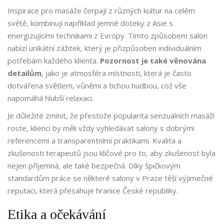
Inspirace pro masáže čerpají z různých kultur na celém
světě, kombinují například jemné doteky z Asie s
energizujícími technikami z Evropy. Tímto způsobem salon
nabízí unikátní zážitek, který je přizpůsoben individuálním
potřebám každého klienta.
Pozornost je také věnována
detailům
, jako je atmosféra místnosti, která je často
dotvářena světlem, vůněmi a tichou hudbou, což vše
napomáhá hlubší relaxaci.
Je důležité zmínit, že přestože popularita senzuálních masáží
roste, klienci by měli vždy vyhledávat salony s dobrými
referencemi a transparentními praktikami. Kvalita a
zkušenosti terapeutů jsou klíčové pro to, aby zkušenost byla
nejen příjemná, ale také bezpečná. Díky špičkovým
standardům práce se některé salony v Praze těší výjimečné
reputaci, která přesahuje hranice České republiky.
Etika a očekávání