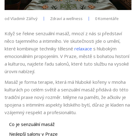
od
Vladimír Zářivý
Zdraví a wellness
0 Komentáře
Když se řekne senzuální masáž, mnozí z nás si představí
něco tajemného a intimního. Ve skutečnosti jde o umění,
které kombinuje techniky tělesné
relaxace
s hlubokým
emocionálním propojením. V Praze, městě s bohatou historií
a kulturou, najdete řadu salonů, které tuto službu na vysoké
úrovni nabízejí.
Masáž je forma terapie, která má hluboké kořeny v mnoha
kulturách po celém světě a senzuální masáž přidává do této
tradiční praxe nový rozměr. Mějme na paměti, že ačkoliv je
spojena s intimními aspekty lidského bytí, důraz je kladen na
vzájemný respekt a profesionalitu.
Co je senzuální masáž
Nejlepší salony v Praze