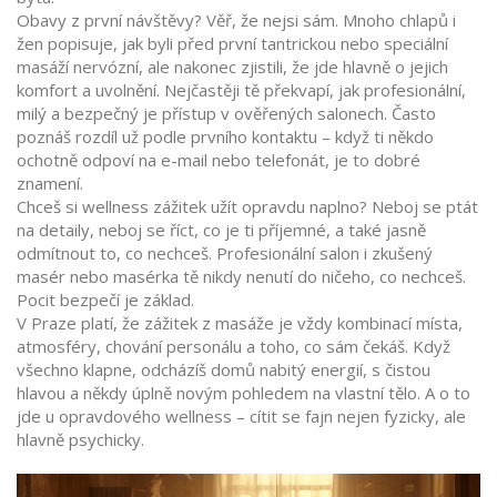
Obavy z první návštěvy? Věř, že nejsi sám. Mnoho chlapů i
žen popisuje, jak byli před první tantrickou nebo speciální
masáží nervózní, ale nakonec zjistili, že jde hlavně o jejich
komfort a uvolnění. Nejčastěji tě překvapí, jak profesionální,
milý a bezpečný je přístup v ověřených salonech. Často
poznáš rozdíl už podle prvního kontaktu – když ti někdo
ochotně odpoví na e-mail nebo telefonát, je to dobré
znamení.
Chceš si wellness zážitek užít opravdu naplno? Neboj se ptát
na detaily, neboj se říct, co je ti příjemné, a také jasně
odmítnout to, co nechceš. Profesionální salon i zkušený
masér nebo masérka tě nikdy nenutí do ničeho, co nechceš.
Pocit bezpečí je základ.
V Praze platí, že zážitek z masáže je vždy kombinací místa,
atmosféry, chování personálu a toho, co sám čekáš. Když
všechno klapne, odcházíš domů nabitý energií, s čistou
hlavou a někdy úplně novým pohledem na vlastní tělo. A o to
jde u opravdového wellness – cítit se fajn nejen fyzicky, ale
hlavně psychicky.