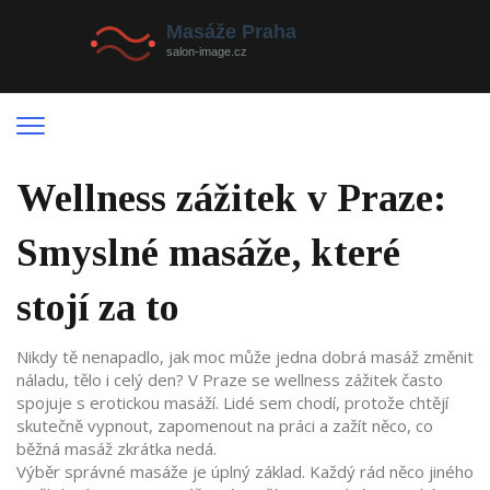
Wellness zážitek v Praze:
Smyslné masáže, které
stojí za to
Nikdy tě nenapadlo, jak moc může jedna dobrá masáž změnit
náladu, tělo i celý den? V Praze se wellness zážitek často
spojuje s erotickou masáží. Lidé sem chodí, protože chtějí
skutečně vypnout, zapomenout na práci a zažít něco, co
běžná masáž zkrátka nedá.
Výběr správné masáže je úplný základ. Každý rád něco jiného