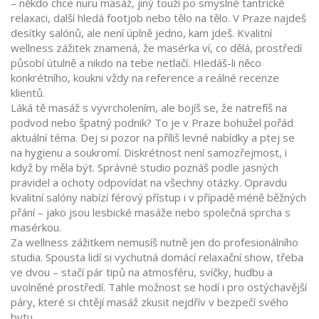
– někdo chce nuru masáž, jiný touží po smyslné tantrické
relaxaci, další hledá footjob nebo tělo na tělo. V Praze najdeš
desítky salónů, ale není úplně jedno, kam jdeš. Kvalitní
wellness zážitek znamená, že masérka ví, co dělá, prostředí
působí útulně a nikdo na tebe netlačí. Hledáš-li něco
konkrétního, koukni vždy na reference a reálné recenze
klientů.
Láká tě masáž s vyvrcholením, ale bojíš se, že natrefíš na
podvod nebo špatný podnik? To je v Praze bohužel pořád
aktuální téma. Dej si pozor na příliš levné nabídky a ptej se
na hygienu a soukromí. Diskrétnost není samozřejmost, i
když by měla být. Správné studio poznáš podle jasných
pravidel a ochoty odpovídat na všechny otázky. Opravdu
kvalitní salóny nabízí férový přístup i v případě méně běžných
přání – jako jsou lesbické masáže nebo společná sprcha s
masérkou.
Za wellness zážitkem nemusíš nutně jen do profesionálního
studia. Spousta lidí si vychutná domácí relaxační show, třeba
ve dvou – stačí pár tipů na atmosféru, svíčky, hudbu a
uvolněné prostředí. Tahle možnost se hodí i pro ostýchavější
páry, které si chtějí masáž zkusit nejdřív v bezpečí svého
bytu.