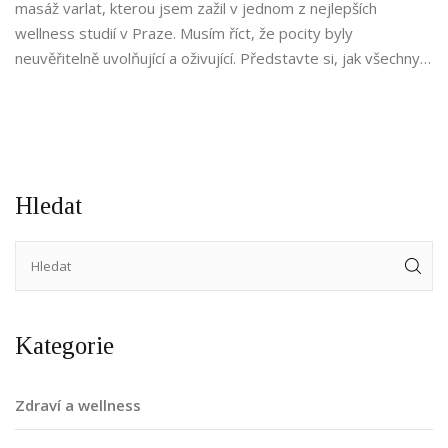
masáž varlat, kterou jsem zažil v jednom z nejlepších
wellness studií v Praze. Musím říct, že pocity byly
neuvěřitelně uvolňující a oživující. Představte si, jak všechny
napětí a stres prostě odplouvají pryč během této speciální
procedury. Doporučuji tohle všem chlapům, kteří chtějí zažít
něco výjimečného a neotřelého. Fakt super nápad pro dárek!
Hledat
Kategorie
Zdraví a wellness