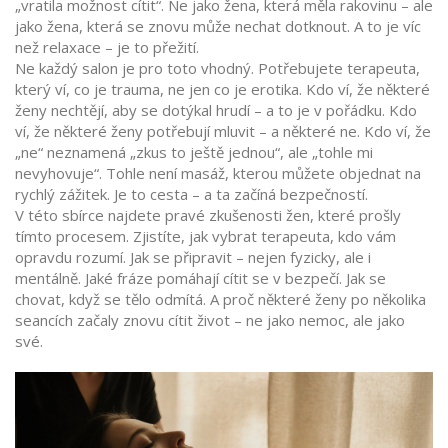
„vratila možnost cítit“. Ne jako žena, která měla rakovinu – ale
jako žena, která se znovu může nechat dotknout. A to je víc
než relaxace – je to přežití.
Ne každý salon je pro toto vhodný. Potřebujete terapeuta,
který ví, co je trauma, ne jen co je erotika. Kdo ví, že některé
ženy nechtějí, aby se dotýkal hrudí – a to je v pořádku. Kdo
ví, že některé ženy potřebují mluvit – a některé ne. Kdo ví, že
„ne“ neznamená „zkus to ještě jednou“, ale „tohle mi
nevyhovuje“. Tohle není masáž, kterou můžete objednat na
rychlý zážitek. Je to cesta – a ta začíná bezpečností.
V této sbírce najdete pravé zkušenosti žen, které prošly
tímto procesem. Zjistíte, jak vybrat terapeuta, kdo vám
opravdu rozumí. Jak se připravit – nejen fyzicky, ale i
mentálně. Jaké fráze pomáhají cítit se v bezpečí. Jak se
chovat, když se tělo odmítá. A proč některé ženy po několika
seancích začaly znovu cítit život – ne jako nemoc, ale jako
své.