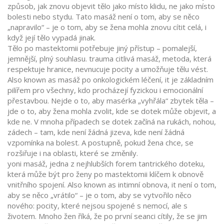
způsob, jak znovu objevit tělo jako místo klidu, ne jako místo
bolesti nebo stydu.
Tato masáž není o tom, aby se něco
„napravilo“ – je o tom, aby se žena mohla znovu cítit celá, i
když její tělo vypadá jinak.
Tělo po mastektomii potřebuje jiný přístup – pomalejší,
jemnější, plný souhlasu.
trauma citlivá masáž
,
metoda, která
respektuje hranice, nevnucuje pocity a umožňuje tělu vést
.
Also known as
masáž po onkologickém léčení
, it je základním
pilířem pro všechny, kdo procházejí fyzickou i emocionální
přestavbou.
Nejde o to, aby masérka „vyhřála“ zbytek těla –
jde o to, aby žena mohla zvolit, kde se dotek může objevit, a
kde ne. V mnoha případech se dotek začíná na rukách, nohou,
zádech – tam, kde není žádná jizeva, kde není žádná
vzpomínka na bolest. A postupně, pokud žena chce, se
rozšiřuje i na oblasti, které se změnily.
yoni masáž
,
jedna z nejhlubších forem tantrického doteku,
která může být pro ženy po mastektomii klíčem k obnově
vnitřního spojení
. Also known as
intimní obnova
, it není o tom,
aby se něco „vrátilo“ – je o tom, aby se vytvořilo něco
nového: pocity, které nejsou spojené s nemocí, ale s
životem.
Mnoho žen říká, že po první seanci cítily, že se jim