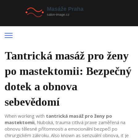
Tantrická masáž pro ženy
po mastektomii: Bezpečný
dotek a obnova
sebevědomí
When working with
tantrická masáž pro ženy po
mastektomii
,
hluboká, trauma citlivá praxe zaměřená na
obnovu tělesné přítomnosti a emocionální bezpečí po
chirurgickém zákroku
. Also known as
senzuální obnova
, it je