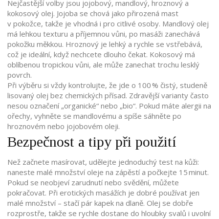
Nejčastější volby jsou jojobový, mandlový, hroznový a
kokosový olej. Jojoba se chová jako přirozená mast
v pokožce, takže je vhodná i pro citlivé osoby. Mandlový olej
má lehkou texturu a příjemnou vůni, po masáži zanechává
pokožku měkkou. Hroznový je lehký a rychle se vstřebává,
což je ideální, když nechcete dlouho čekat. Kokosový má
oblíbenou tropickou vůni, ale může zanechat trochu lesklý
povrch.
Při výběru si vždy kontrolujte, že jde o 100 % čistý, studeně
lisovaný olej bez chemických přísad. Zdravější varianty často
nesou označení „organické“ nebo „bio“. Pokud máte alergii na
ořechy, vyhněte se mandlovému a spíše sáhněte po
hroznovém nebo jojobovém oleji.
Bezpečnost a tipy při použití
Než začnete masírovat, udělejte jednoduchý test na kůži:
naneste malé množství oleje na zápěstí a počkejte 15 minut.
Pokud se neobjeví zarudnutí nebo svědění, můžete
pokračovat. Při erotických masážích je dobré používat jen
malé množství – stačí pár kapek na dlaně. Olej se dobře
rozprostře, takže se rychle dostane do hloubky svalů i uvolní