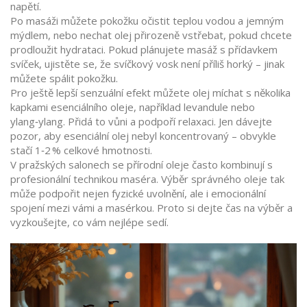
napětí.
Po masáži můžete pokožku očistit teplou vodou a jemným
mýdlem, nebo nechat olej přirozeně vstřebat, pokud chcete
prodloužit hydrataci. Pokud plánujete masáž s přídavkem
svíček, ujistěte se, že svíčkový vosk není příliš horký – jinak
můžete spálit pokožku.
Pro ještě lepší senzuální efekt můžete olej míchat s několika
kapkami esenciálního oleje, například levandule nebo
ylang‑ylang. Přidá to vůni a podpoří relaxaci. Jen dávejte
pozor, aby esenciální olej nebyl koncentrovaný – obvykle
stačí 1‑2 % celkové hmotnosti.
V pražských salonech se přírodní oleje často kombinují s
profesionální technikou maséra. Výběr správného oleje tak
může podpořit nejen fyzické uvolnění, ale i emocionální
spojení mezi vámi a masérkou. Proto si dejte čas na výběr a
vyzkoušejte, co vám nejlépe sedí.