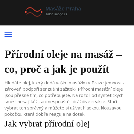
Přírodní oleje na masáž –
co, proč a jak je použít
Hledáte olej, který dodá vašim masážím v Praze jemnost a
zároveň podpoří senzuální zážitek? Přírodní masážní oleje
jsou přesně tím, co potřebujete. Na rozdíl od syntetických
směsí nesají kůži, ani nespouštějí dráždivé reakce. Stačí
vybrat ten správný a můžete si užívat hladkou, klouzavou
pokožku, která dobře reaguje na dotek.
Jak vybrat přírodní olej