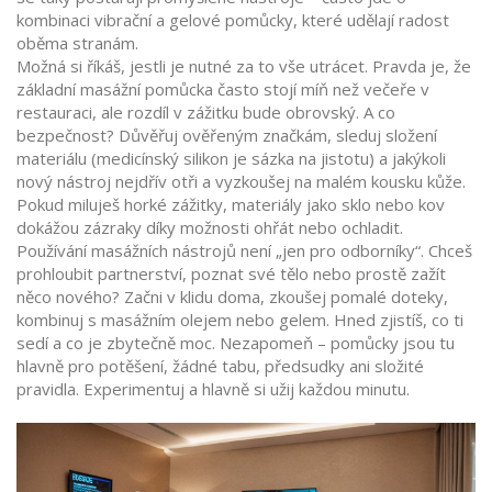
kombinaci vibrační a gelové pomůcky, které udělají radost
oběma stranám.
Možná si říkáš, jestli je nutné za to vše utrácet. Pravda je, že
základní masážní pomůcka často stojí míň než večeře v
restauraci, ale rozdíl v zážitku bude obrovský. A co
bezpečnost? Důvěřuj ověřeným značkám, sleduj složení
materiálu (medicínský silikon je sázka na jistotu) a jakýkoli
nový nástroj nejdřív otři a vyzkoušej na malém kousku kůže.
Pokud miluješ horké zážitky, materiály jako sklo nebo kov
dokážou zázraky díky možnosti ohřát nebo ochladit.
Používání masážních nástrojů není „jen pro odborníky“. Chceš
prohloubit partnerství, poznat své tělo nebo prostě zažít
něco nového? Začni v klidu doma, zkoušej pomalé doteky,
kombinuj s masážním olejem nebo gelem. Hned zjistíš, co ti
sedí a co je zbytečně moc. Nezapomeň – pomůcky jsou tu
hlavně pro potěšení, žádné tabu, předsudky ani složité
pravidla. Experimentuj a hlavně si užij každou minutu.