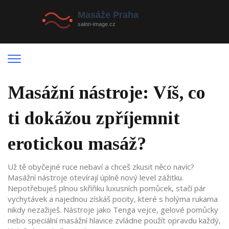
Masážní nástroje: Víš, co
ti dokážou zpříjemnit
erotickou masáž?
Už tě obyčejné ruce nebaví a chceš zkusit něco navíc?
Masážní nástroje otevírají úplně nový level zážitku.
Nepotřebuješ plnou skříňku luxusních pomůcek, stačí pár
vychytávek a najednou získáš pocity, které s holýma rukama
nikdy nezažiješ. Nástroje jako Tenga vejce, gelové pomůcky
nebo speciální masážní hlavice zvládne použít opravdu každý,