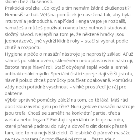
klidně i bez zkušeností.
Praktická otázka: „Co když s tím nemám žádné zkušenosti?“
Nemusíš se bát. Většina pomůcek je navržená tak, aby byla
intuitivní a jednoduchá. Například Tenga vejce je rozbalíš,
namažeš a můžeš používat rovnou bez nutnosti studovat
složitý návod. Nejlepší na tom je, že některé hračky jsou
jednorázové, jiné vydrží klidně roky – stačí si vybrat podle
chutě a rozpočtu.
Hygiena a péče o masážní nástroje je naprostý základ. Ať už
sáhneš po silikonovém, skleněném nebo plastovém nástroji,
čistota hraje hlavní roli. Stačí obyčejná teplá voda a jemné
antibakteriální mýdlo. Speciální čistící spreje dají větší jistotu,
hlavně pokud chceš pomůcky používat opakovaně. Pomůcku
vždy nech pořádně vyschnout – vlhké prostředí je ráj pro
bakterie.
Výběr správné pomůcky záleží na tom, co tě láká. Máš rád
pocit klouzavého gelu po těle? Nuru gelové masážní nástroje
jsou trefa. Chceš se zaměřit na konkrétní partie, třeba
varlata nebo lingam? Existují i speciální nástroje na míru,
které přesně padnou do ruky a dovolí ti cílit dotek přesně
tam, kde to má největší efekt. O lesbické či párové masáže
se taky postarají promyšlené nástroje – často jde o