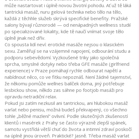
může nastartovat i úplně novou životní pohodu. Ať už tě láká
tantrická masáž, nuru gelová technika nebo tělo na tělo,
každá z těchhle služeb skrývá specifické benefity. Pražské
salony bývají různorodé — od nenápadných wellness studií
po specializované lokality, kde tě naučí vnímat svoje tělo
úplně jinak než dřív.
Co spousta lidí neví: erotické masáže nejsou o klasickém
sexu. Zaměřují se na vzájemné napojení, odbourání studu a
podporu sebevědomí. Vyzkoušené triky jako společná
sprcha, smyslné dotyky nebo třeba GFE masáže (girlfriend
experience) v Praze pomáhají rychle odbourat napětí a
nabídnout něco, co ve fitku nepoznáš. Není žádné tajemství,
že někomu pomůže wellnes balíček doma, jiný potřebuje
lesbickou show, někdo zas sáhne po footjob masáži pro
opravdu netradiční relax.
Pokud jsi zatím nezkusil ani tantrickou, ani hlubokou masáž
varlat nebo penisu, možná budeš překvapený, co všechno
tohle „běžné mazlení“ ovlivní. Podle skutečných zkušeností
klientů i masérek z Prahy se často výrazně zlepší spánek,
samotu vystřídá větší chuť do života a intimní zdraví poskočí
na úplně jinou úroveň. Praktické? Jasně. Třeba masáž varlat