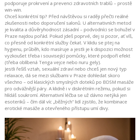
podporuje prokrvení a prevenci zdravotních trablů – prostě
win-win.
Chceš konkrétní tip? Před návštěvou si raději přečti reálné
zkušenosti nebo doporučení salonů. U alternativních metod
je kvalita a důvěryhodnost zásadní – podvodníci se bohužel v
Praze najdou pořád. Pokud jdeš poprvé, dej si pozor, ať víš,
co přesně od konkrétní služby čekat. V klidu se ptej na
hygienu, průběh, kdo masíruje a jestli je k dispozici možnost
vyzkoušet třeba i související pomůcky, které podpoří efekt
(třeba oblíbená Tenga vejce nebo nuru gely).
Jestli řešíš vztah, sexuální zdraví nebo chceš jen nový typ
relaxace, dá se mezi službami v Praze dohledat skoro
všechno – od klasických smyslných doteků po BDSM masáže
pro odvážnější páry. A klidně i v diskrétním režimu, pokud si
hlídáš soukromí. Alternativní léčba se už dávno netýká jen
esoteriků – čím dál víc „běžných“ lidí zjistilo, že kombinace
erotické masáže a otevřeného přístupu umí divy.