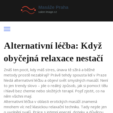
Alternativní léčba: Když
obyčejná relaxace nestačí
Znáš ten pocit, kdy máš stres, únava tě sžírá a běžné
metody prostě nezabírají? Právě tehdy spousta lidí v Praze
hledá alternativní léčbu a objeví svět smyslných masáží. Není
to jen trendy slovo – jde o reálný způsob, jak si pomoct tělu
i hlavě bez chemie nebo složitých terapií. Pojď zjistit, co na
něm všichni mají.
Alternativní léčba v oblasti erotických masáží znamená
mnohem víc než klasickou relaxační techniku. Tady nejde jen
o uvolnění svalů. Práce s intimní energií, doteky a důvěrou