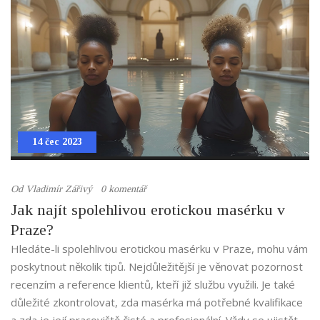
Nakonec, nezapomeňte, že praxe činí mistra!
14 čec 2023
Od
Vladimír Zářivý
0 komentář
Jak najít spolehlivou erotickou masérku v
Praze?
Hledáte-li spolehlivou erotickou masérku v Praze, mohu vám
poskytnout několik tipů. Nejdůležitější je věnovat pozornost
recenzím a reference klientů, kteří již službu využili. Je také
důležité zkontrolovat, zda masérka má potřebné kvalifikace