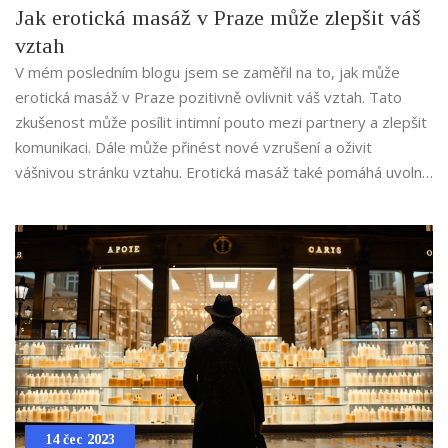
Jak erotická masáž v Praze může zlepšit váš
vztah
V mém posledním blogu jsem se zaměřil na to, jak může
erotická masáž v Praze pozitivně ovlivnit váš vztah. Tato
zkušenost může posílit intimní pouto mezi partnery a zlepšit
komunikaci. Dále může přinést nové vzrušení a oživit
vášnivou stránku vztahu. Erotická masáž také pomáhá uvolnit
stres a napětí, což přispívá k celkovému zdraví a pohodě.
Zkrátka, může to být skvělý způsob, jak oživit vaši
romantickou jiskru a prohloubit své emocionální spojení.
14 čec 2023