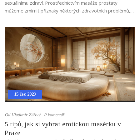
sexuálnímu zdraví. Prostřednictvím masáže prostaty
můžeme zmírnit příznaky některých zdravotních problémů,
jako je například zánět prostaty. Přestože je to téma, o
kterém se muži často stydí mluvit, je důležité o něm vědět a
nebát se ho zařadit do své zdravotní rutiny.
15 čec 2023
Od
Vladimír Zářivý
0 komentář
5 tipů, jak si vybrat erotickou masérku v
Praze