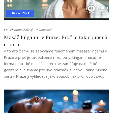
16 čec 2023
Od
Vladimír Zářivý
0 komentář
Masáž lingamu v Praze: Proč je tak oblíbená
u páru
V tomto článku se zabýváme fenoménem masáže lingamu v
Praze a proč je tak oblíbená mezi páry. Lingam masáž je
forma tantrické masáže, která se zaměřuje na mužské
genitálie a je známa pro své relaxační a léčivé účinky. Mnoho
párů v Praze ji vyhledává jako způsob, jak prohloubit svou
intimní spojenost a zlepšit svůj sexuální život. Je to také
skvělý způsob, jak se naučit novým technikám a posílit
důvěru v partnerech. Takže není divu, že masáž lingamu je v
Praze tak oblíbená!