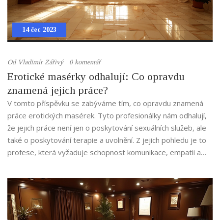
14 čec 2023
Od
Vladimír Zářivý
0 komentář
Erotické masérky odhalují: Co opravdu
znamená jejich práce?
V tomto příspěvku se zabýváme tím, co opravdu znamená
práce erotických masérek. Tyto profesionálky nám odhalují,
že jejich práce není jen o poskytování sexuálních služeb, ale
také o poskytování terapie a uvolnění. Z jejich pohledu je to
profese, která vyžaduje schopnost komunikace, empatii a
odborné dovednosti. To je práce, která je často nesprávně
pochopena a stigmatizována. Přesto tyto ženy považují svou
práci za důležitou a hodnotnou.