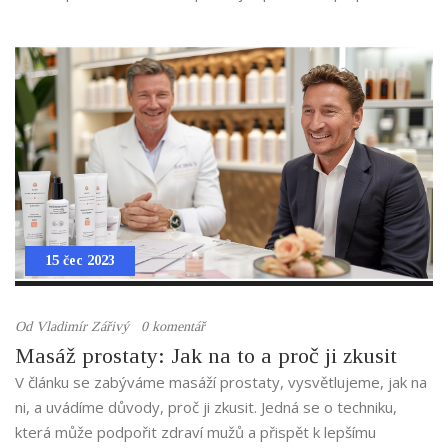
svým potřebám a touhám. Navíc se masáž lingamu v Praze
stala populární i pro svou dostupnost a profesionální služby.
Je to skvělý způsob, jak prozkoumat nové oblasti intimity a
zároveň si dopřát trochu luxusu.
15 čec 2023
Od
Vladimír Zářivý
0 komentář
Masáž prostaty: Jak na to a proč ji zkusit
V článku se zabýváme masáží prostaty, vysvětlujeme, jak na
ni, a uvádíme důvody, proč ji zkusit. Jedná se o techniku,
která může podpořit zdraví mužů a přispět k lepšímu