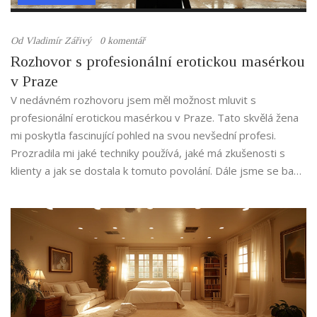
Od
Vladimír Zářivý
0 komentář
Rozhovor s profesionální erotickou masérkou
v Praze
V nedávném rozhovoru jsem měl možnost mluvit s
profesionální erotickou masérkou v Praze. Tato skvělá žena
mi poskytla fascinující pohled na svou nevšední profesi.
Prozradila mi jaké techniky používá, jaké má zkušenosti s
klienty a jak se dostala k tomuto povolání. Dále jsme se bavili
o náročnosti tohoto oboru a jak se vyrovnává s předsudky
ve společnosti. Rozhovor byl otevřený, upřímný a velmi
informativní.