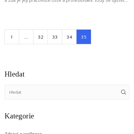
a zda je její pracoviště čisté a profesionální. Vždy se ujistěte,
že služby jsou legální a že vše je prováděno s plným
souhlasem obou stran. Nakonec, komunikace je klíčová -
dobrá masérka by měla být ochotná diskutovat o vašich
očekáváních a hranicích.
1
…
32
33
34
35
Hledat
Kategorie
Zdraví a wellness