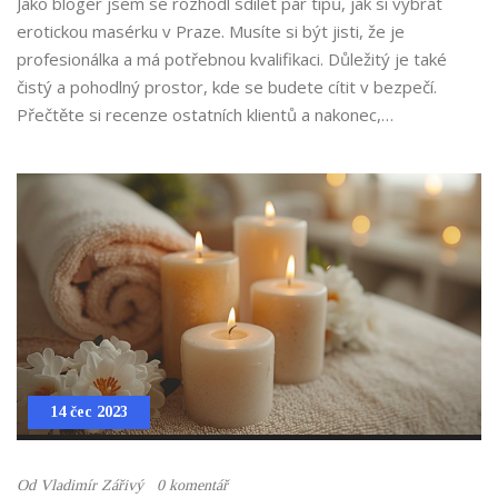
Jako bloger jsem se rozhodl sdílet pár tipů, jak si vybrat
erotickou masérku v Praze. Musíte si být jisti, že je
profesionálka a má potřebnou kvalifikaci. Důležitý je také
čistý a pohodlný prostor, kde se budete cítit v bezpečí.
Přečtěte si recenze ostatních klientů a nakonec,
poslouchejte svůj instinkt. Koneckonců, hledáte někoho, s
kým se budete cítit pohodlně a kdo splní vaše očekávání.
14 čec 2023
Od
Vladimír Zářivý
0 komentář