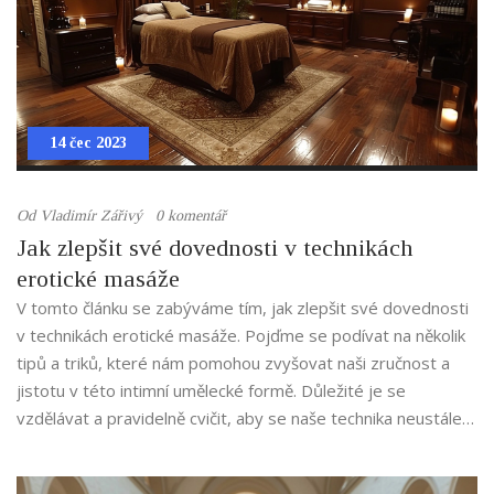
14 čec 2023
Od
Vladimír Zářivý
0 komentář
Jak zlepšit své dovednosti v technikách
erotické masáže
V tomto článku se zabýváme tím, jak zlepšit své dovednosti
v technikách erotické masáže. Pojďme se podívat na několik
tipů a triků, které nám pomohou zvyšovat naši zručnost a
jistotu v této intimní umělecké formě. Důležité je se
vzdělávat a pravidelně cvičit, aby se naše technika neustále
zlepšovala. Taktéž je klíčové pochopit, že komunikace a
vzájemný respekt jsou základem jakékoliv erotické masáže.