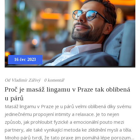
lávovými kameny v Praze by mohla být skvělou volbou.
16 čec 2023
Od
Vladimír Zářivý
0 komentář
Proč je masáž lingamu v Praze tak oblíbená
u párů
Masáž lingamu v Praze je u párů velmi oblíbená díky svému
jedinečnému propojení intimity a relaxace. Je to nejen
způsob, jak prohloubit fyzické a emocionální pouto mezi
partnery, ale také vynikající metoda ke zklidnění mysli a těla.
Mnoho párů tvrdí, že tato praxe jim pomáhá lépe porozumět