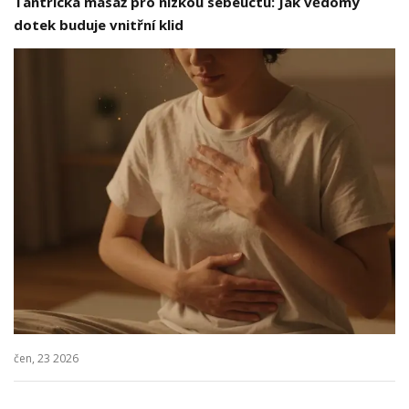
Tantrická masáž pro nízkou sebeúctu: Jak vědomý
dotek buduje vnitřní klid
čen, 23 2026