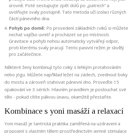
úrovně. Poté sestupujte zpět dolů po „patrech“ a
uvolňujte svaly postupně. Tato metoda učí izolaci různých
částí pánevního dna.
Pohyb po domě:
Po provedení základních cviků si můžete
nechat vajíčko uvnitř a procházet se po místnosti.
Gravitace a pohyb nohou automaticky vytvářejí odpor,
proti kterému svaly pracují. Tento pasivní režim je skvělý
pro začátečnice.
Některé ženy kombinují tyto cviky s lehkým protahováním
nebo jógu. Můžete například ležet na zádech, zvednout boky
do mostu a zároveň stahovat pánevní dno. Proveďte 15
opakování ve 3 sériích. Hlavním pravidlem je poslouchat své
tělo - pokud cítíte pálivou únavu, okamžitě přestaňte.
Kombinace s yoni masáží a relaxací
Yoni masáž
je
tantrická praktika zaměřená na uzdravení a
propojení s vlastním tělem prostřednictvím jemné stimulace