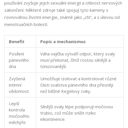
používání zvyšuje jejich sexuální energii a citlivost nervových
zakončení. Některé zdroje také spojují tyto kameny s
rovnováhou životní energie, známé jako „chi“, a s úlevou od
menstruačních bolestí.
Benefit
Popis a mechanismus
Posílení
Váha vajíčka vytváří odpor, který svaly
pánevního
musí překonat, čímž rostou silnější a
dna
tonizovanější.
Zvýšená
Umožňuje izolovat a kontrolovat různé
intimní
části svalstva pánevního dna přesněji
vědomost
než běžné Kegelovy cviky.
Lepší
Silnější svaly lépe podporují močovou
kontrola
trubici, což může snížit riziko
močového
inkontinence.
měchýře