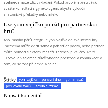
stehnech může ztížit vkládání. Pokud problém přetrvává,
zvažte konzultaci s gynekologem, abyste vyloučili
anatomické překážky nebo infekci.
Lze yoni vajíčko použít pro partnerskou
hru?
Ano, mnoho párů integruje yoni vajíčka do své intimní hry.
Partnerka může cvičit sama a pak sdílet pocity, nebo partner
může pomoci s externí masáží, zatímco je vajíčko uvnitř.
Klíčové je vzájemné důvěryhodné prostředí a komunikace o
tom, co se zdá příjemné a co ne.
Štítky:
yoni vajíčka
pánevní dno
yoni masáž
posilování svalů
sexuální zdraví
Napsat komentář