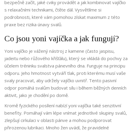
bezpečně začít, jaké cviky provádět a jak kombinovat vajíčko
s relaxačními technikami, čtěte dál. Vysvětlíme si
podrobnosti, které vám pomohou získat maximum z této
praxe bez rizika únavy svalů.
Co jsou yoni vajíčka a jak fungují?
Yoni vajíčko
je
vážený nástroj z kamene (často jaspisu,
jadeitu nebo růžového křišťálu), který se vkládá do pochvy za
účelem tréninku svalstva pánevního dna
. Funguje na principu
odporu. Jeho hmotnost vytváří tlak, proti kterému musí vaše
svaly pracovat, aby udržely vajíčko uvnitř. Tento pasivní
odpor pomáhá svalům budovat sílu i během běžných denních
aktivit, jako je chodění po domě.
Kromě fyzického posílení nabízí yoni vajíčka také senzitivní
benefity. Pomáhají vám lépe vnímat jednotlivé skupiny svalů,
zlepšují cirkulaci v oblasti pánve a mohou podporovat
přirozenou lubrikaci. Mnoho žen uvádí, že pravidelné