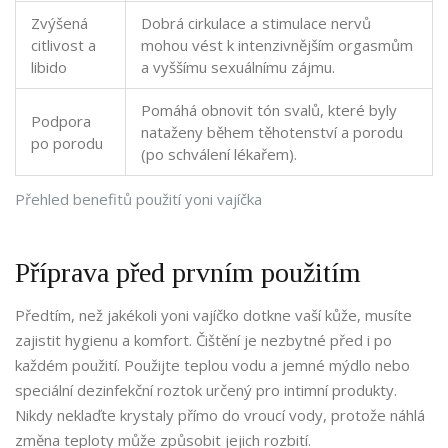
Zvýšená
Dobrá cirkulace a stimulace nervů
citlivost a
mohou vést k intenzivnějším orgasmům
libido
a vyššímu sexuálnímu zájmu.
Pomáhá obnovit tón svalů, které byly
Podpora
nataženy během těhotenství a porodu
po porodu
(po schválení lékařem).
Přehled benefitů použití yoni vajíčka
Příprava před prvním použitím
Předtím, než jakékoli yoni vajíčko dotkne vaší kůže, musíte
zajistit hygienu a komfort. Čištění je nezbytné před i po
každém použití. Použijte teplou vodu a jemné mýdlo nebo
speciální dezinfekční roztok určený pro intimní produkty.
Nikdy neklaďte krystaly přímo do vroucí vody, protože náhlá
změna teploty může způsobit jejich rozbití.