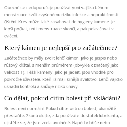
Obecně se nedoporučuje používat yoni vajíčka během
menstruace kvůli zvýšenému riziku infekce a nepraktičnosti
čištění. Krev může také zasahovat do hygieny kamene. Je
lepší počkat, until menstruace skončí, a pak pokračovat v
cvičení.
Který kámen je nejlepší pro začátečnice?
Začátečnice by měly zvolit lehčí kámen, jako je jaspis nebo
růžový křišťál, s menším průměrem (obvykle označený jako
velikost 1). Těžší kameny, jako je jadeit, jsou vhodné pro
pokročilé uživatele, kteří již mají silnější svalstvo. Lehčí vajíčko
usnadní kontrolu a snižuje riziko únavy.
Co dělat, pokud cítím bolest při vkládání?
Bolest není normální. Pokud cítíte ostrou bolest, okamžitě
přestaňte. Zkontrolujte, zda používáte dostatek lubrikantu, a
ujistěte se, že jste zcela uvolněné. Napětí v břiše nebo