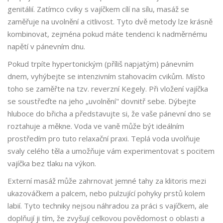
genitálií
. Zatímco cviky s vajíčkem cílí na sílu, masáž se
zaměřuje na uvolnění a citlivost. Tyto dvě metody lze krásně
kombinovat, zejména pokud máte tendenci k nadměrnému
napětí v pánevním dnu.
Pokud trpíte hypertonickým (příliš napjatým) pánevním
dnem, vyhýbejte se intenzivním stahovacím cvikům. Místo
toho se zaměřte na tzv. reverzní Kegely. Při vložení vajíčka
se soustřeďte na jeho „uvolnění" dovnitř sebe. Dýbejte
hluboce do břicha a představujte si, že vaše pánevní dno se
roztahuje a měkne. Voda ve vaně může být ideálním
prostředím pro tuto relaxační praxi. Teplá voda uvolňuje
svaly celého těla a umožňuje vám experimentovat s pocitem
vajíčka bez tlaku na výkon.
Externí masáž může zahrnovat jemné tahy za klitoris mezi
ukazováčkem a palcem, nebo pulzující pohyky prstů kolem
labií. Tyto techniky nejsou náhradou za práci s vajíčkem, ale
doplňují ji tím, že zvyšují celkovou povědomost o oblasti a