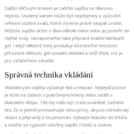
Dalším klíčovým krokem je zahřátí vajíčka na tělesnou
teplotu. Studený kámen může být nepříjemný a způsobit
reflexní stažení svalů, které chceme právě naopak uvolnit.
Můžete vajíčko držet v dlani několik minut nebo jej ponořit do
vlažné vody. Nezapomeňte také připravit kvalitní lubrikační
gel. I když některé ženy produkují dostatečné množství
přirozené vlhkosti, gel usnadní vkládání a sníží tření, což je
pro začátečnice zásadní.
Správná technika vkládání
Vkládání yoni vajíčka vyžaduje klid a relaxaci. Nejlepší pozice
je ležet na zádech s pokrčenými koleny nebo sedět v
hlubokém dřepu. Tělo by mělo být zcela uvolněné. Začněte
tím, že si jemně promasírujte vulvu prsty, abyste stimulovaly
oblast a připravily ji na penetraci. Dýbejte hluboko do břicha
a snažte se vypustit všechny napětí z boků a stehen.