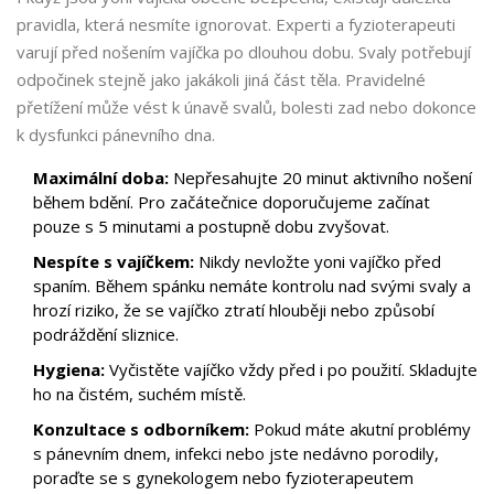
pravidla, která nesmíte ignorovat. Experti a fyzioterapeuti
varují před nošením vajíčka po dlouhou dobu. Svaly potřebují
odpočinek stejně jako jakákoli jiná část těla. Pravidelné
přetížení může vést k únavě svalů, bolesti zad nebo dokonce
k dysfunkci pánevního dna.
Maximální doba:
Nepřesahujte 20 minut aktivního nošení
během bdění. Pro začátečnice doporučujeme začínat
pouze s 5 minutami a postupně dobu zvyšovat.
Nespíte s vajíčkem:
Nikdy nevložte yoni vajíčko před
spaním. Během spánku nemáte kontrolu nad svými svaly a
hrozí riziko, že se vajíčko ztratí hlouběji nebo způsobí
podráždění sliznice.
Hygiena:
Vyčistěte vajíčko vždy před i po použití. Skladujte
ho na čistém, suchém místě.
Konzultace s odborníkem:
Pokud máte akutní problémy
s pánevním dnem, infekci nebo jste nedávno porodily,
poraďte se s gynekologem nebo fyzioterapeutem