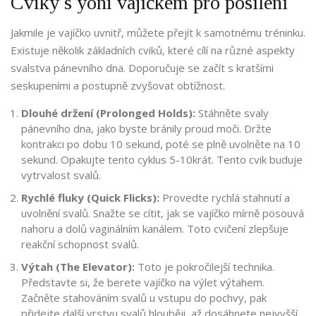
Cviky s yoni vajíčkem pro posílení
Jakmile je vajíčko uvnitř, můžete přejít k samotnému tréninku.
Existuje několik základních cviků, které cílí na různé aspekty
svalstva pánevního dna. Doporučuje se začít s kratšími
seskupeními a postupně zvyšovat obtížnost.
Dlouhé držení (Prolonged Holds):
Stáhněte svaly
pánevního dna, jako byste bránily proud moči. Držte
kontrakci po dobu 10 sekund, poté se plně uvolněte na 10
sekund. Opakujte tento cyklus 5-10krát. Tento cvik buduje
vytrvalost svalů.
Rychlé fluky (Quick Flicks):
Provedte rychlá stahnutí a
uvolnění svalů. Snažte se cítit, jak se vajíčko mírně posouvá
nahoru a dolů vaginálním kanálem. Toto cvičení zlepšuje
reakční schopnost svalů.
Výtah (The Elevator):
Toto je pokročilejší technika.
Představte si, že berete vajíčko na výlet výtahem.
Začněte stahováním svalů u vstupu do pochvy, pak
přidejte další vrstvu svalů hlouběji, až dosáhnete nejvyšší