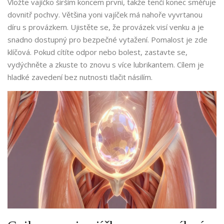
Vložte vajíčko širším koncem první, takže tenčí konec směřuje
dovnitř pochvy. Většina yoni vajíček má nahoře vyvrtanou
díru s provázkem. Ujistěte se, že provázek visí venku a je
snadno dostupný pro bezpečné vytažení. Pomalost je zde
klíčová. Pokud cítíte odpor nebo bolest, zastavte se,
vydýchněte a zkuste to znovu s více lubrikantem. Cílem je
hladké zavedení bez nutnosti tlačit násilím.