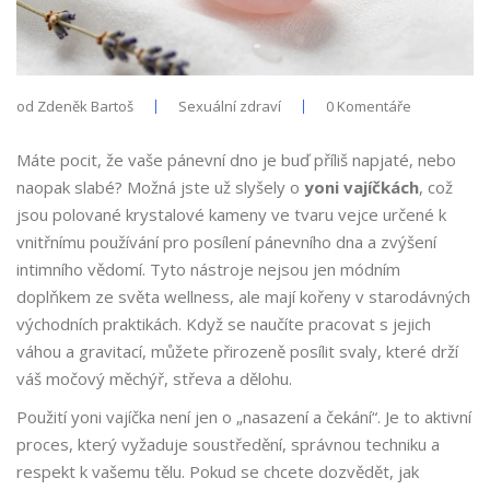
od
Zdeněk Bartoš
Sexuální zdraví
0 Komentáře
Máte pocit, že vaše pánevní dno je buď příliš napjaté, nebo
naopak slabé? Možná jste už slyšely o
yoni vajíčkách
, což
jsou
polované krystalové kameny ve tvaru vejce určené k
vnitřnímu používání pro posílení pánevního dna a zvýšení
intimního vědomí
. Tyto nástroje nejsou jen módním
doplňkem ze světa wellness, ale mají kořeny v starodávných
východních praktikách. Když se naučíte pracovat s jejich
váhou a gravitací, můžete přirozeně posílit svaly, které drží
váš močový měchýř, střeva a dělohu.
Použití yoni vajíčka není jen o „nasazení a čekání“. Je to aktivní
proces, který vyžaduje soustředění, správnou techniku a
respekt k vašemu tělu. Pokud se chcete dozvědět, jak