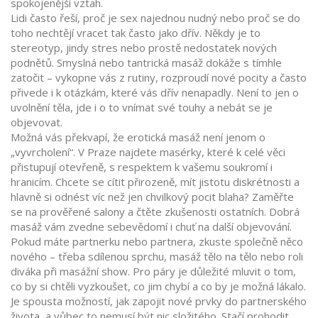
spokojenější vztah.
Lidi často řeší, proč je sex najednou nudný nebo proč se do
toho nechtějí vracet tak často jako dřív. Někdy je to
stereotyp, jindy stres nebo prostě nedostatek nových
podnětů. Smyslná nebo tantrická masáž dokáže s tímhle
zatočit – vykopne vás z rutiny, rozproudí nové pocity a často
přivede i k otázkám, které vás dřív nenapadly. Není to jen o
uvolnění těla, jde i o to vnímat své touhy a nebát se je
objevovat.
Možná vás překvapí, že erotická masáž není jenom o
„vyvrcholení“. V Praze najdete masérky, které k celé věci
přistupují otevřeně, s respektem k vašemu soukromí i
hranicím. Chcete se cítit přirozeně, mít jistotu diskrétnosti a
hlavně si odnést víc než jen chvilkový pocit blaha? Zaměřte
se na prověřené salony a čtěte zkušenosti ostatních. Dobrá
masáž vám zvedne sebevědomí i chuť na další objevování.
Pokud máte partnerku nebo partnera, zkuste společně něco
nového – třeba sdílenou sprchu, masáž tělo na tělo nebo roli
diváka při masážní show. Pro páry je důležité mluvit o tom,
co by si chtěli vyzkoušet, co jim chybí a co by je možná lákalo.
Je spousta možností, jak zapojit nové prvky do partnerského
života, a vůbec to nemusí být nic složitého. Stačí prohodit