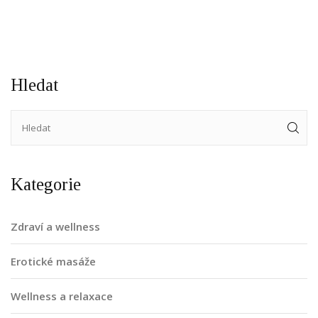
posílit intimní vztahy, zatímco podporuje celkové zdraví
prostaty.
Hledat
Kategorie
Zdraví a wellness
Erotické masáže
Wellness a relaxace