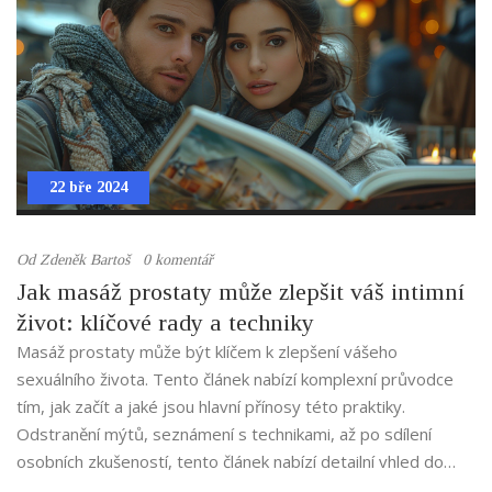
22 bře 2024
Od
Zdeněk Bartoš
0 komentář
Jak masáž prostaty může zlepšit váš intimní
život: klíčové rady a techniky
Masáž prostaty může být klíčem k zlepšení vášeho
sexuálního života. Tento článek nabízí komplexní průvodce
tím, jak začít a jaké jsou hlavní přínosy této praktiky.
Odstranění mýtů, seznámení s technikami, až po sdílení
osobních zkušeností, tento článek nabízí detailní vhled do
toho, jak masáž prostaty může obohatit sexuální zážitky a