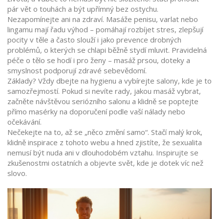
pár vět o touhách a být upřímný bez ostychu.
Nezapomínejte ani na zdraví. Masáže penisu, varlat nebo
lingamu mají řadu výhod – pomáhají rozbíjet stres, zlepšují
pocity v těle a často slouží i jako prevence drobných
problémů, o kterých se chlapi běžně stydí mluvit. Pravidelná
péče o tělo se hodí i pro ženy – masáž prsou, doteky a
smyslnost podporují zdravé sebevědomí.
Základy? Vždy dbejte na hygienu a vybírejte salony, kde je to
samozřejmostí. Pokud si nevíte rady, jakou masáž vybrat,
začněte návštěvou seriózního salonu a klidně se poptejte
přímo masérky na doporučení podle vaší nálady nebo
očekávání.
Nečekejte na to, až se „něco změní samo“. Stačí malý krok,
klidně inspirace z tohoto webu a hned zjistíte, že sexualita
nemusí být nuda ani v dlouhodobém vztahu. Inspirujte se
zkušenostmi ostatních a objevte svět, kde je dotek víc než
slovo.