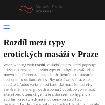
Rozdíl mezi typy
erotických masáží v Praze
When working with
rozdíl
,
základní pojem, který popisuje
odlišnosti mezi jednotlivými typy erotických masáží
. Also
known as
difference
, it helps both klientům i terapeutům
pochopit, co od konkrétní služby očekávat.
V Praze se
setkáte s řadou variant – od
tantrické masáže
,
techniky
zaměřené na energii, dech a pomalý dotek
po
yoni masáž
,
intimní péči o ženské genitálie s důrazem na hygienu a
souhlas
. Každá z nich má jinou cenovou strukturu,
terapeutické cíle i požadavky na prostředí. Proto je důležité