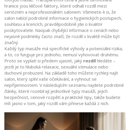
hranice jsou klíčové faktory, které odhalí rozdíl mezi
seriózním a neprofesionálním salonem. Všimnete-li si, že
salon nabízí podrobné informace o hygienických postupech,
souhlasu a licencích, pravděpodobně jde o kvalitní
poskytovatele. Naopak chybějící informace o cenách nebo
nejasné podmínky často značí, že rozdíl v kvalitě může být
značný.
Každý typ masáže má specifické výhody a potenciální rizika,
a to, co funguje pro jednoho, nemusí vyhovovat druhému.
Proto se vyplatí si předem ujasnit, jaký
rozdíl
hledáte –
jestli je to hluboká relaxace, sexuální stimulace nebo
duchovní probuzení. Na základě toho můžete rychleji najít
salon, který splní vaše očekávání, a vyhnout se
nepříjemnostem. V následujícím seznamu najdete podrobné
články, které rozebírají jednotlivé typy masáží, jejich
bezpečnost, cenové rozpětí a praktické tipy, takže budete
mít jasno v tom, jaký rozdíl vám přinese každá z nich.