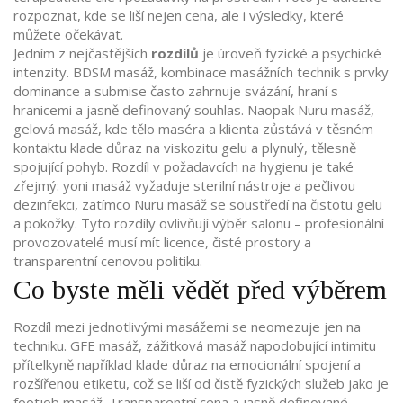
rozpoznat, kde se liší nejen cena, ale i výsledky, které
můžete očekávat.
Jedním z nejčastějších
rozdílů
je úroveň fyzické a psychické
intenzity.
BDSM masáž
,
kombinace masážních technik s prvky
dominance a submise
často zahrnuje svázání, hraní s
hranicemi a jasně definovaný souhlas. Naopak
Nuru masáž
,
gelová masáž, kde tělo maséra a klienta zůstává v těsném
kontaktu
klade důraz na viskozitu gelu a plynulý, tělesně
spojující pohyb. Rozdíl v požadavcích na hygienu je také
zřejmý: yoni masáž vyžaduje sterilní nástroje a pečlivou
dezinfekci, zatímco Nuru masáž se soustředí na čistotu gelu
a pokožky. Tyto rozdíly ovlivňují výběr salonu – profesionální
provozovatelé musí mít licence, čisté prostory a
transparentní cenovou politiku.
Co byste měli vědět před výběrem
Rozdíl mezi jednotlivými masážemi se neomezuje jen na
techniku.
GFE masáž
,
zážitková masáž napodobující intimitu
přítelkyně
například klade důraz na emocionální spojení a
rozšířenou etiketu, což se liší od čistě fyzických služeb jako je
footjob masáž. Transparentní cena a jasně definované