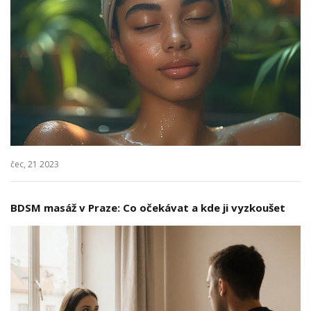
čec, 21 2023
BDSM masáž v Praze: Co očekávat a kde ji vyzkoušet