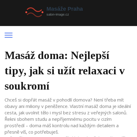
Masáž doma: Nejlepší
tipy, jak si užít relaxaci v
soukromí
Chceš si dopřát masáž v pohodlí domova? Není třeba mít
obavy ani miliony v peněžence. Vlastní masáž doma je ideální
cesta, jak uvolnit tělo i mysl bez stresu z veřejných salonů.
Řekni sbohem studu a nepříjemnému pocitu v cizím
prostředí – doma máš kontrolu nad každým detailem a
přesně víš, co potřebuješ.