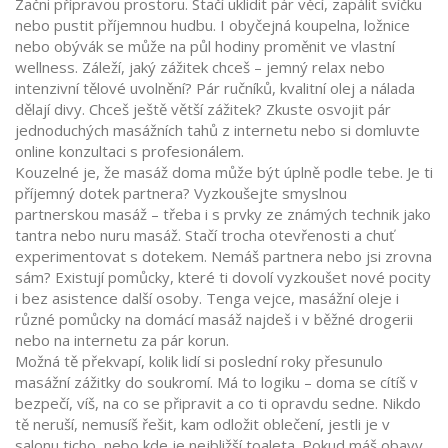
Začni přípravou prostoru. Stačí uklidit pár věcí, zapálit svíčku
nebo pustit příjemnou hudbu. I obyčejná koupelna, ložnice
nebo obývák se může na půl hodiny proměnit ve vlastní
wellness. Záleží, jaký zážitek chceš – jemný relax nebo
intenzivní tělové uvolnění? Pár ručníků, kvalitní olej a nálada
dělají divy. Chceš ještě větší zážitek? Zkuste osvojit pár
jednoduchých masážních tahů z internetu nebo si domluvte
online konzultaci s profesionálem.
Kouzelné je, že masáž doma může být úplně podle tebe. Je ti
příjemný dotek partnera? Vyzkoušejte smyslnou
partnerskou masáž – třeba i s prvky ze známých technik jako
tantra nebo nuru masáž. Stačí trocha otevřenosti a chuť
experimentovat s dotekem. Nemáš partnera nebo jsi zrovna
sám? Existují pomůcky, které ti dovolí vyzkoušet nové pocity
i bez asistence další osoby. Tenga vejce, masážní oleje i
různé pomůcky na domácí masáž najdeš i v běžné drogerii
nebo na internetu za pár korun.
Možná tě překvapí, kolik lidí si poslední roky přesunulo
masážní zážitky do soukromí. Má to logiku – doma se cítíš v
bezpečí, víš, na co se připravit a co ti opravdu sedne. Nikdo
tě neruší, nemusíš řešit, kam odložit oblečení, jestli je v
salonu ticho, nebo kde je nejbližší toaleta. Pokud máš obavy