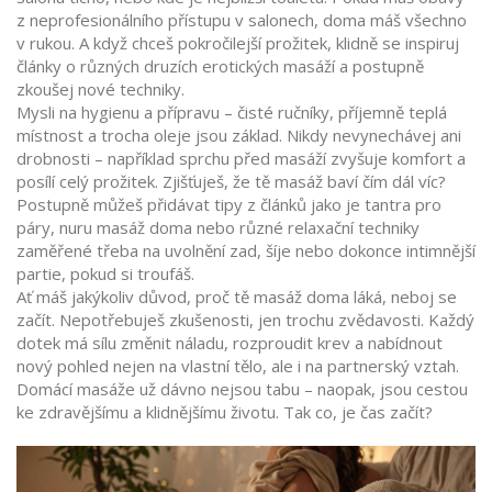
z neprofesionálního přístupu v salonech, doma máš všechno
v rukou. A když chceš pokročilejší prožitek, klidně se inspiruj
články o různých druzích erotických masáží a postupně
zkoušej nové techniky.
Mysli na hygienu a přípravu – čisté ručníky, příjemně teplá
místnost a trocha oleje jsou základ. Nikdy nevynechávej ani
drobnosti – například sprchu před masáží zvyšuje komfort a
posílí celý prožitek. Zjišťuješ, že tě masáž baví čím dál víc?
Postupně můžeš přidávat tipy z článků jako je tantra pro
páry, nuru masáž doma nebo různé relaxační techniky
zaměřené třeba na uvolnění zad, šíje nebo dokonce intimnější
partie, pokud si troufáš.
Ať máš jakýkoliv důvod, proč tě masáž doma láká, neboj se
začít. Nepotřebuješ zkušenosti, jen trochu zvědavosti. Každý
dotek má sílu změnit náladu, rozproudit krev a nabídnout
nový pohled nejen na vlastní tělo, ale i na partnerský vztah.
Domácí masáže už dávno nejsou tabu – naopak, jsou cestou
ke zdravějšímu a klidnějšímu životu. Tak co, je čas začít?