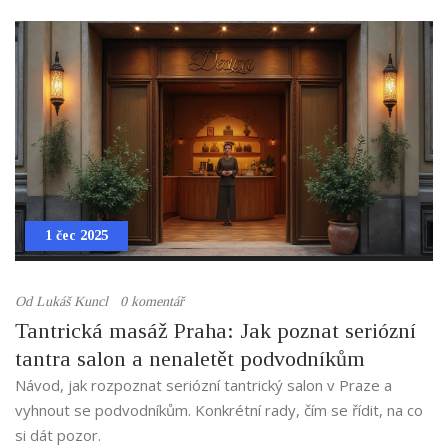
1 čec 2025
Od
Lukáš Kuncl
0 komentář
Tantrická masáž Praha: Jak poznat seriózní
tantra salon a nenaletět podvodníkům
Návod, jak rozpoznat seriózní tantrický salon v Praze a
vyhnout se podvodníkům. Konkrétní rady, čím se řídit, na co
si dát pozor.