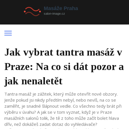
Jak vybrat tantra masáž v
Praze: Na co si dát pozor a
jak nenaletět
Tantra masáž je zážitek, který může otevřít nové obzory.
Jenže pokud jsi nikdy předtím nebyl, nebo nevíš, na co se
zaměřit, je snadné šlápnout vedle. Co všechno tedy brát při
výběru v úvahu? A jak se v tom vyznat, když je v Praze
masážních salonů tolik, že tě z toho může začít bolet hlava
dřív, než dokážeš zadat dotaz do vyhledávače?