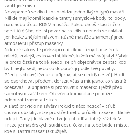
zvolit jiné místo.
Nezapomeň se dívat i na nabídku jednotlivých typů masáží.
Někde mají kromě klasické tantry i smyslové body-to-body,
nuru nebo třeba BDSM masáže. Pokud chceš zkusit něco
specifičtějšího, dej si pozor na rozdíly a nenech se nalákat
jen hezky znějícím názvem. Různé masáže znamenají jinou
atmosféru i přístup masérky.
Některé salony tě překvapí i nabídkou různých masérek –
mladší, zralejší, extrovertní, klidné, každá má svůj styl. Výběr
je proto čistě na tobě. Neboj se při objednávce zeptat, kdo
by ti nejlíp sedl, nebo co doporučují podle tvé povahy.
Před první návštěvou se připrav, ať se necítíš nesvůj. Hodí
se osprchovat předem, dorazit včas a mít jasno, co vlastně
očekáváš – a případně si promluvit s masérkou ještě před
samotným začátkem. Otevřená komunikace pomůže
odbourat trapnost i stres.
A zlaté pravidlo na závěr? Pokud ti něco nesedí – ať už
chování obsluhy, stav prostředí nebo průběh masáže – klidně
odejdi. Tady jde hlavně o tvoje pohodlí a dobrý zážitek. V
Praze je masérských studií dost, čekat na tebe bude i místo,
kde si tantra masáž fakt užiješ.