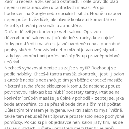
Začni u recenzí a zkušeností ostatních. Tohle pravidlo platí
nejen u restaurací, ale i u tantrických masáží. Projdi
hodnocení na Google nebo sociálních sítích. Hodně ti napoví
nejen počet hvězdiček, ale hlavně konkrétní komentáře o
čistotě, chování personálu a atmosféře.
Dalším důležitým bodem je web salonu. Opravdu
důvěryhodné salony mají přehledné stránky, kde najdeš
fotky prostředí i masérek, jasně uvedené ceny a podrobné
popisy služeb. Schovávání nebo mlžení je varovný signál –
tady bys komfort ani profesionální přístup pravděpodobně
nečekal.
Nechceš vyhazovat peníze za zajíce v pytli? Rozhoduj se
podle nabídky. Chceš-li tantra masáž, zkontroluj, jestli ji salon
skutečně nabízí a neoznačuje tím jen běžné erotické masáže.
Některá studia třeba sklouznou k tomu, že nabídnou pouze
povrchovou relaxaci bez hlubší podstaty tantry. Ptát se na
konkrétní průběh masáže je úplně v pohodě – zeptej se, jaká
bude atmosféra, co se přesně bude dít a s čím máš počítat.
Důležitým tématem je hygiena. Kvalitní salon to myslí vážně,
takže tam nebudeš řešit špinavé prostěradlo nebo pochybné
pomůcky. Pokud si při objednávce není salon jistý tím, jak se
starají o vzduch, ručníky i prostředí mezi klienty, je lepší