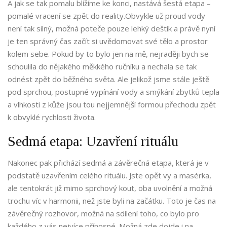
A jak se tak pomalu blížíme ke konci, nastává šestá etapa –
pomalé vracení se zpět do reality.Obvykle už proud vody
není tak silný, možná poteče pouze lehký deštík a právě nyní
je ten správný čas začít si uvědomovat své tělo a prostor
kolem sebe. Pokud by to bylo jen na mě, nejraději bych se
schoulila do nějakého měkkého ručníku a nechala se tak
odnést zpět do běžného světa. Ale jelikož jsme stále ještě
pod sprchou, postupné vypínání vody a smýkání zbytků tepla
a vlhkosti z kůže jsou tou nejjemnější formou přechodu zpět
k obvyklé rychlosti života.
Sedmá etapa: Uzavření rituálu
Nakonec pak přichází sedmá a závěrečná etapa, která je v
podstatě uzavřením celého rituálu. Jste opět vy a masérka,
ale tentokrát již mimo sprchový kout, oba uvolnění a možná
trochu víc v harmonii, než jste byli na začátku. Toto je čas na
závěrečný rozhovor, možná na sdílení toho, co bylo pro
každého z vás nejvíce přínosné. Možná zde dojde i na