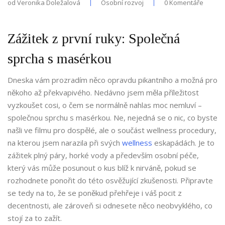
od
Veronika Doležalová
Osobní rozvoj
0 Komentáře
Zážitek z první ruky: Společná
sprcha s masérkou
Dneska vám prozradím něco opravdu pikantního a možná pro
někoho až překvapivého. Nedávno jsem měla příležitost
vyzkoušet cosi, o čem se normálně nahlas moc nemluví –
společnou sprchu s masérkou. Ne, nejedná se o nic, co byste
našli ve filmu pro dospělé, ale o součást wellness procedury,
na kterou jsem narazila při svých
wellness
eskapádách. Je to
zážitek plný páry, horké vody a především osobní péče,
který vás může posunout o kus blíž k nirváně, pokud se
rozhodnete ponořit do této osvěžující zkušenosti. Připravte
se tedy na to, že se poněkud přehřeje i váš pocit z
decentnosti, ale zároveň si odnesete něco neobvyklého, co
stojí za to zažít.