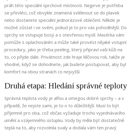
práh této speciální sprchové místnosti. Nejprve je potřeba
se převléci, což obvykle znamená svléknout se do plavek
nebo dostanete speciální jednorázové oblečení. Někde je
možné zůstat i ve svém, pokud je to pro vás pohodlnější. Do
sprchy se vstupuje bosý a s otevřenou myslí. Masérka vám
pomůže s oplachováním a může také provést nějaké vstupní
procedury, jako je třeba peeling, který připraví vaši kůži na
to, co přijde dále. Privátnost zde hraje klíčovou roli, takže je
vhodné, když se dohodnete, jak budete postupovat, aby byl
komfort na obou stranách co nejvyšší.
Druhá etapa: Hledání správné teploty
Správná teplota vody je alfou a omegou dobré sprchy – a v
případě, že nejste sami, je to o to důležitější. Musí to být
příjemné pro oba, což občas vyžaduje trochu vyjednávacího
umění a vzájemného ústupku. Vody by měla být dostatečně
teplá na to, aby rozvolnila svaly a dodala vám ten pravý