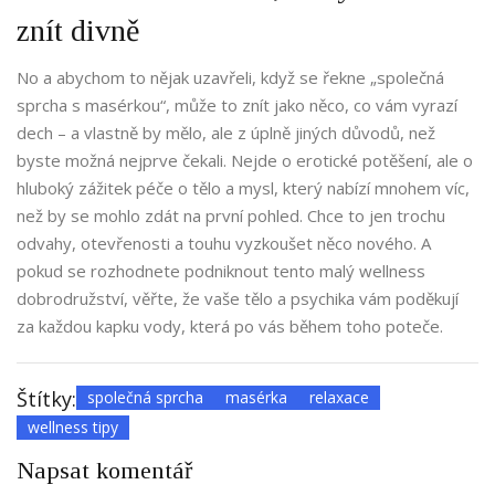
znít divně
No a abychom to nějak uzavřeli, když se řekne „společná
sprcha s masérkou“, může to znít jako něco, co vám vyrazí
dech – a vlastně by mělo, ale z úplně jiných důvodů, než
byste možná nejprve čekali. Nejde o erotické potěšení, ale o
hluboký zážitek péče o tělo a mysl, který nabízí mnohem víc,
než by se mohlo zdát na první pohled. Chce to jen trochu
odvahy, otevřenosti a touhu vyzkoušet něco nového. A
pokud se rozhodnete podniknout tento malý wellness
dobrodružství, věřte, že vaše tělo a psychika vám poděkují
za každou kapku vody, která po vás během toho poteče.
Štítky:
společná sprcha
masérka
relaxace
wellness tipy
Napsat komentář