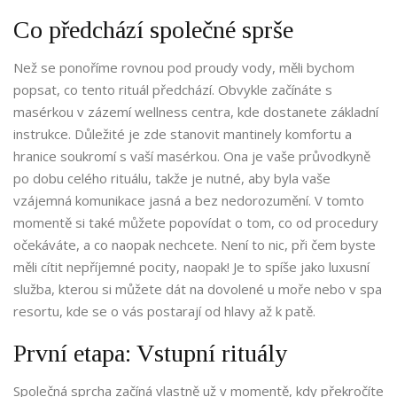
Co předchází společné sprše
Než se ponoříme rovnou pod proudy vody, měli bychom
popsat, co tento rituál předchází. Obvykle začínáte s
masérkou v zázemí wellness centra, kde dostanete základní
instrukce. Důležité je zde stanovit mantinely komfortu a
hranice soukromí s vaší masérkou. Ona je vaše průvodkyně
po dobu celého rituálu, takže je nutné, aby byla vaše
vzájemná komunikace jasná a bez nedorozumění. V tomto
momentě si také můžete popovídat o tom, co od procedury
očekáváte, a co naopak nechcete. Není to nic, při čem byste
měli cítit nepříjemné pocity, naopak! Je to spíše jako luxusní
služba, kterou si můžete dát na dovolené u moře nebo v spa
resortu, kde se o vás postarají od hlavy až k patě.
První etapa: Vstupní rituály
Společná sprcha začíná vlastně už v momentě, kdy překročíte