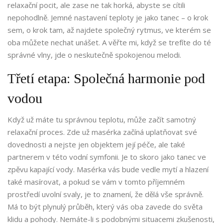
relaxační pocit, ale zase ne tak horká, abyste se cítili
nepohodlně. Jemné nastavení teploty je jako tanec – o krok
sem, o krok tam, až najdete společný rytmus, ve kterém se
oba můžete nechat unášet. A věřte mi, když se trefíte do té
správné vlny, jde o neskutečně spokojenou melodi.
Třetí etapa: Společná harmonie pod
vodou
Když už máte tu správnou teplotu, může začít samotný
relaxační proces. Zde už masérka začíná uplatňovat své
dovednosti a nejste jen objektem její péče, ale také
partnerem v této vodní symfonii. Je to skoro jako tanec ve
zpěvu kapající vody. Masérka vás bude vedle mytí a hlazení
také masírovat, a pokud se vám v tomto příjemném
prostředí uvolní svaly, je to znamení, že dělá vše správně.
Má to být plynulý průběh, který vás oba zavede do světa
klidu a pohody. Nemáte-li s podobnými situacemi zkušenosti,