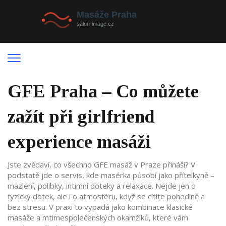
GFE Praha – Co můžete
zažít při girlfriend
experience masáži
Jste zvědaví, co všechno GFE masáž v Praze přináší? V
podstatě jde o servis, kde masérka působí jako přítelkyně –
mazlení, polibky, intimní doteky a relaxace. Nejde jen o
fyzický dotek, ale i o atmosféru, když se cítíte pohodlně a
bez stresu. V praxi to vypadá jako kombinace klasické
masáže a mtimespolečenských okamžiků, které vám