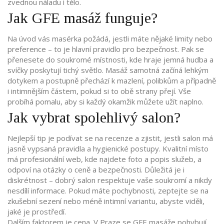
zvednou náladu i tělo.
Jak GFE masáž funguje?
Na úvod vás masérka požádá, jestli máte nějaké limity nebo
preference – to je hlavní pravidlo pro bezpečnost. Pak se
přenesete do soukromé místnosti, kde hraje jemná hudba a
svíčky poskytují tichý světlo. Masáž samotná začíná lehkým
dotykem a postupně přechází k mazlení, polibkům a případně
i intimnějším částem, pokud si to obě strany přejí. Vše
probíhá pomalu, aby si každý okamžik můžete užít naplno.
Jak vybrat spolehlivý salon?
Nejlepší tip je podívat se na recenze a zjistit, jestli salon má
jasně vypsaná pravidla a hygienické postupy. Kvalitní místo
má profesionální web, kde najdete foto a popis služeb, a
odpoví na otázky o ceně a bezpečnosti. Důležitá je i
diskrétnost – dobrý salon respektuje vaše soukromí a nikdy
nesdílí informace. Pokud máte pochybnosti, zeptejte se na
zkušební sezení nebo méně intimní variantu, abyste viděli,
jaké je prostředí.
Dalším faktorem je cena. V Praze se GFE masáže pohybují