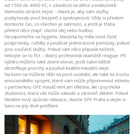
od 1500 do 4000 Kč, v závislosti na délce a exkluzivitě.
Nemusíte utrácet nejvíc – hlavní je, aby vám služby
poskytovaly pocit bezpečí a spokojenosti. Vždy si předem
domluvte čas, co všechno je zahrnuto, a jestli je třeba
přinést něco (např. vlastní olej nebo hudbu).
Nezapomeňte na hygienu. Masérka by měla nosit čisté
podprsenky, ručníky a používat jednorázové pomůcky, pokud
jsou součástí služby. Pokud vám něco připadá nečisté,
nebojte se to říct – dobrý profesionál okamžitě reaguje. Při
výběru můžete také zkontrolovat, jestli salon běžně
dezinfikuje povrchy a používá kvalitní masážní oleje.
Na konci se můžete těšit na pocit uvolnění, ale také na trochu
emocionálního spojení, které vám může připomenout intimitu
s partnerkou. GFE masáž není jen tělesná, ale i psychická
zkušenost, která vás může nabudit a zároveň zklidnit. Pokud
hledáte nový způsob relaxace, zkuste GFE Praha a dejte si
šanci na jiný druh potěšení.