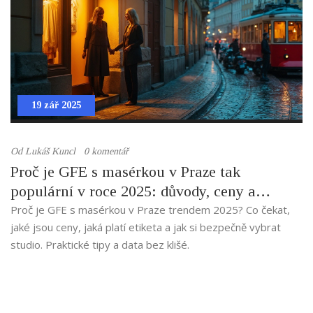
19 zář 2025
Od
Lukáš Kuncl
0 komentář
Proč je GFE s masérkou v Praze tak
populární v roce 2025: důvody, ceny a
etiketa
Proč je GFE s masérkou v Praze trendem 2025? Co čekat,
jaké jsou ceny, jaká platí etiketa a jak si bezpečně vybrat
studio. Praktické tipy a data bez klišé.