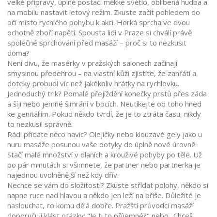
velké přípravy, úplně postačí měkké světlo, oblíbená hudba a
na mobilu nastavit letový režim. Zkuste začít pohledem do
očí místo rychlého pohybu k akci. Horká sprcha ve dvou
ochotně zboří napětí. Spousta lidí v Praze si chválí právě
společné sprchování před masáží – proč si to nezkusit
doma?
Není divu, že masérky v pražských salonech začínají
smyslnou předehrou – na vlastní kůži zjistíte, že zahřátí a
doteky probudí víc než jakékoliv hrátky na rychlovku.
Jednoduchý trik? Pomalé přejíždění konečky prstů přes záda
a šíji nebo jemné šimrání v bocích. Neutíkejte od toho hned
ke genitáliím. Pokud někdo tvrdí, že je to ztráta času, nikdy
to nezkusil správně.
Rádi přidáte něco navíc? Olejíčky nebo klouzavé gely jako u
nuru masáže posunou vaše dotyky do úplně nové úrovně.
Stačí malé množství v dlaních a krouživé pohyby po těle. Už
po pár minutách si všimnete, že partner nebo partnerka je
najednou uvolněnější než kdy dřív.
Nechce se vám do složitostí? Zkuste střídat polohy, někdo si
napne ruce nad hlavou a někdo jen leží na břiše. Důležité je
naslouchat, co komu dělá dobře. Pražští průvodci masáží
doporučují klást otázky: "Je ti to příjemné?" nebo „Chceš