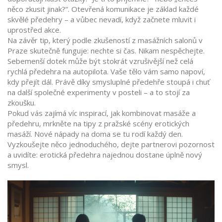
něco zkusit jinak?“. Otevřená komunikace je základ každé
skvělé předehry – a vůbec nevadí, když začnete mluvit i
uprostřed akce.
Na závěr tip, který podle zkušeností z masážních salonů v
Praze skutečně funguje: nechte si čas. Nikam nespěchejte.
Sebemenší dotek může být stokrát vzrušivější než celá
rychlá předehra na autopilota. Vaše tělo vám samo napoví,
kdy přejít dál. Právě díky smysluplné předehře stoupá i chuť
na další společné experimenty v posteli – a to stojí za
zkoušku.
Pokud vás zajímá víc inspirací, jak kombinovat masáže a
předehru, mrkněte na tipy z pražské scény erotických
masáží. Nové nápady na doma se tu rodí každý den.
Vyzkoušejte něco jednoduchého, dejte partnerovi pozornost
a uvidíte: erotická předehra najednou dostane úplně nový
smysl.