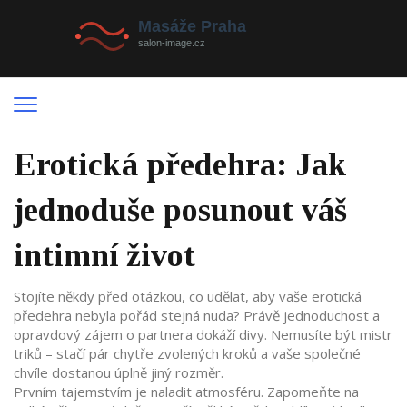
Erotická předehra: Jak
jednoduše posunout váš
intimní život
Stojíte někdy před otázkou, co udělat, aby vaše erotická
předehra nebyla pořád stejná nuda? Právě jednoduchost a
opravdový zájem o partnera dokáží divy. Nemusíte být mistr
triků – stačí pár chytře zvolených kroků a vaše společné
chvíle dostanou úplně jiný rozměr.
Prvním tajemstvím je naladit atmosféru. Zapomeňte na