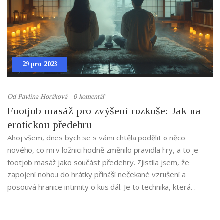
29 pro 2023
Od
Pavlína Horáková
0 komentář
Footjob masáž pro zvýšení rozkoše: Jak na
erotickou předehru
Ahoj všem, dnes bych se s vámi chtěla podělit o něco
nového, co mi v ložnici hodně změnilo pravidla hry, a to je
footjob masáž jako součást předehry. Zjistila jsem, že
zapojení nohou do hrátky přináší nečekané vzrušení a
posouvá hranice intimity o kus dál. Je to technika, která
vyžaduje trochu cviku, ale věřte mi, výsledky stojí za to!
Ukážu vám, jak na ni a jaké změny to může přinést do vašeho