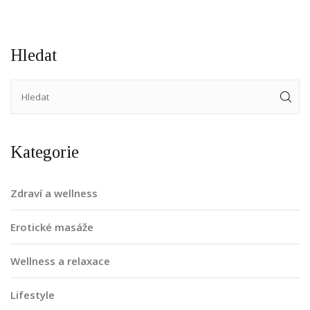
erotického života. Pokud jste otevřeni zkoušení nových věcí,
přidejte se ke mně a objevte tyto nové dimenze potěšení!
Hledat
Kategorie
Zdraví a wellness
Erotické masáže
Wellness a relaxace
Lifestyle