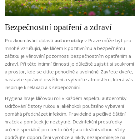
Bezpečnostní opatření a zdraví
Prozkoumávání oblasti
autoerotiky
v Praze může být pro
mnohé vzrušující, ale klíčem k pozitivnímu a bezpečnému
zážitku je věnování pozornosti bezpečnostním opatřením a
zdraví. Při této intimní činnosti je důležité zajistit si soukromí
a prostor, kde se cítíte pohodlně a uvolněně. Zavřete dveře,
nastavte správné osvětlení a vytvořte atmosféru, která vás
inspiruje k relaxaci a k sebepoznání.
Hygiena hraje klíčovou roli v každém aspektu autoerotiky.
Udržování čistoty rukou a jakéhokoli použitého vybavení
pomáhá předcházet infekcím. Pravidelné a pečlivé čištění
hraček a pomůcek je nezbytné. Dezinfekční prostředky
určené speciálně pro tento účel jsou ideální volbou. Vždy
dodržujte doporučení výrobce a nikdy nezapomínejte na