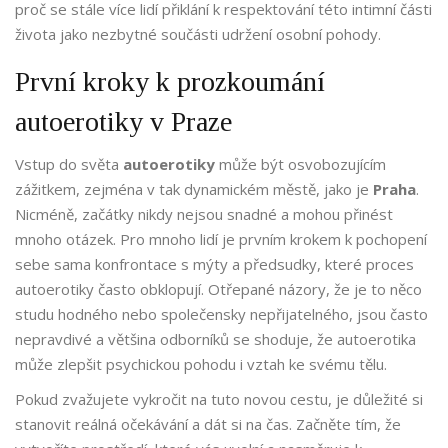
proč se stále více lidí přiklání k respektování této intimní části
života jako nezbytné součásti udržení osobní pohody.
První kroky k prozkoumání
autoerotiky v Praze
Vstup do světa
autoerotiky
může být osvobozujícím
zážitkem, zejména v tak dynamickém městě, jako je
Praha
.
Nicméně, začátky nikdy nejsou snadné a mohou přinést
mnoho otázek. Pro mnoho lidí je prvním krokem k pochopení
sebe sama konfrontace s mýty a předsudky, které proces
autoerotiky často obklopují. Otřepané názory, že je to něco
studu hodného nebo společensky nepřijatelného, jsou často
nepravdivé a většina odborníků se shoduje, že autoerotika
může zlepšit psychickou pohodu i vztah ke svému tělu.
Pokud zvažujete vykročit na tuto novou cestu, je důležité si
stanovit reálná očekávání a dát si na čas. Začněte tím, že