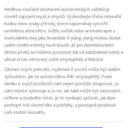
Nedílnou součástí obohacení autoerotických zážitků je
rovněž zapojení mysli a smyslů. Vyzkoušejte třeba relaxační
hudbu nebo zvuky přírody, které napomáhají vytvořit
uvolněnou atmosféru. Světlo svíček nebo aromaterapie s
esenciálními oleji jako levandule či ylang-ylang mohou dodat
vašim chvílím intimity nové kouzlo. Již jen zkombinováním
těchto prvků se můžete posunout dál od každodenní rutiny a
užívat si čas věnovaný sobě smysluplněji a hluboce.
Záznam svých pokroků, myšlenek či pocitů může být dalším
způsobem, jak se autoerotikou řídit smysluplněji. Psaní
deníku o svých prožitcích vám nejen pomůže zmapovat, co
vám nejvíce vyhovuje a co ne, ale také může být nástrojem
reflexe a osobního růstu. Je to vynikající způsob, jak lépe
pochopit své vlastní tělo a potřeby, a postupně posilovat
vaši osobní sexualitu.