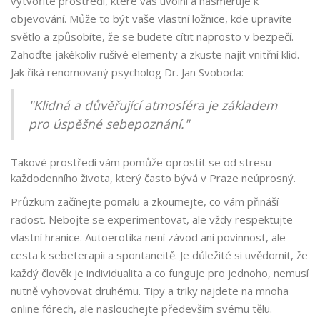
vytvoříte prostředí, které vás uvolní a nasměruje k
objevování. Může to být vaše vlastní ložnice, kde upravíte
světlo a způsobíte, že se budete cítit naprosto v bezpečí.
Zahoďte jakékoliv rušivé elementy a zkuste najít vnitřní klid.
Jak říká renomovaný psycholog Dr. Jan Svoboda:
"Klidná a důvěřující atmosféra je základem
pro úspěšné sebepoznání."
Takové prostředí vám pomůže oprostit se od stresu
každodenního života, který často bývá v Praze neúprosný.
Průzkum začínejte pomalu a zkoumejte, co vám přináší
radost. Nebojte se experimentovat, ale vždy respektujte
vlastní hranice. Autoerotika není závod ani povinnost, ale
cesta k sebeterapii a spontaneitě. Je důležité si uvědomit, že
každý člověk je individualita a co funguje pro jednoho, nemusí
nutně vyhovovat druhému. Tipy a triky najdete na mnoha
online fórech, ale naslouchejte především svému tělu.