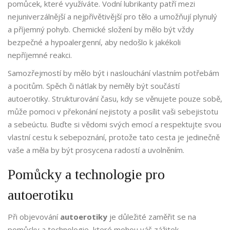
pomůcek, které využíváte. Vodní lubrikanty patří mezi
nejuniverzálnější a nejpřívětivější pro tělo a umožňují plynulý
a příjemný pohyb. Chemické složení by mělo být vždy
bezpečné a hypoalergenní, aby nedošlo k jakékoli
nepříjemné reakci.
Samozřejmostí by mělo být i naslouchání vlastním potřebám
a pocitům. Spěch či nátlak by neměly být součástí
autoerotiky. Strukturování času, kdy se věnujete pouze sobě,
může pomoci v překonání nejistoty a posílit vaši sebejistotu
a sebeúctu. Buďte si vědomi svých emocí a respektujte svou
vlastní cestu k sebepoznání, protože tato cesta je jedinečně
vaše a měla by být prosycena radostí a uvolněním.
Pomůcky a technologie pro
autoerotiku
Při objevování
autoerotiky
je důležité zaměřit se na
pomůcky a technologie, které mohou váš zážitek