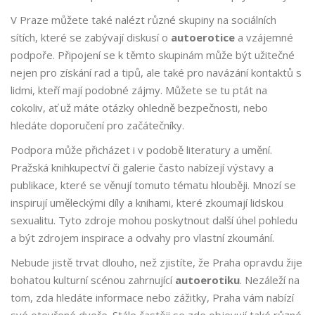
V Praze můžete také nalézt různé skupiny na sociálních
sítích, které se zabývají diskusí o
autoerotice
a vzájemné
podpoře. Připojení se k těmto skupinám může být užitečné
nejen pro získání rad a tipů, ale také pro navázání kontaktů s
lidmi, kteří mají podobné zájmy. Můžete se tu ptát na
cokoliv, ať už máte otázky ohledně bezpečnosti, nebo
hledáte doporučení pro začátečníky.
Podpora může přicházet i v podobě literatury a umění.
Pražská knihkupectví či galerie často nabízejí výstavy a
publikace, které se věnují tomuto tématu hlouběji. Mnozí se
inspirují uměleckými díly a knihami, které zkoumají lidskou
sexualitu. Tyto zdroje mohou poskytnout další úhel pohledu
a být zdrojem inspirace a odvahy pro vlastní zkoumání.
Nebude jistě trvat dlouho, než zjistíte, že Praha opravdu žije
bohatou kulturní scénou zahrnující
autoerotiku
. Nezáleží na
tom, zda hledáte informace nebo zážitky, Praha vám nabízí