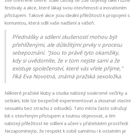
své otevřené dveře. Stále častěji se zde objevují také různé
festivaly a akce, které lákají svou otevřeností a inovativním
přístupem. Takové akce jsou ideální příležitostí k propojení s
komunitou, která sdílí vaše nadšení a vášeň.
Přednášky a sdílení zkušeností mohou být
přehlíženými, ale důležitými prvky v procesu
sebepoznání. "Jsou to právě tyto okamžiky,
kdy si uvědomíte, že v tom nejste sami a že
existuje společenství, které vás vřele přijme,"
říká Eva Novotná, známá pražská sexoložka.
Některé pražské kluby a studia nabízejí soukromé večírky a
setkání, kde lze bezpečně experimentovat a zkoumat vlastní
sexualitu bez strachu z odsudků. Tato místa často sdružují
lidi s otevřeným přístupem a touhou objevovat, a tím
nabízejí příležitost ke sdílení a učení v přátelském prostředí.
Nezapomínejte, že respekt k sobě samému i k ostatním je