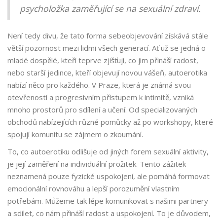
psycholožka zaměřující se na sexuální zdraví.
Není tedy divu, že tato forma sebeobjevování získává stále
větší pozornost mezi lidmi všech generací. Ať už se jedná o
mladé dospělé, kteří teprve zjišťují, co jim přináší radost,
nebo starší jedince, kteří objevují novou vášeň, autoerotika
nabízí něco pro každého. V Praze, která je známá svou
otevřeností a progresivním přístupem k intimitě, vzniká
mnoho prostorů pro sdílení a učení. Od specializovaných
obchodů nabízejících různé pomůcky až po workshopy, které
spojují komunitu se zájmem o zkoumání.
To, co autoerotiku odlišuje od jiných forem sexuální aktivity,
je její zaměření na individuální prožitek. Tento zážitek
neznamená pouze fyzické uspokojení, ale pomáhá formovat
emocionální rovnováhu a lepší porozumění vlastním
potřebám. Můžeme tak lépe komunikovat s našimi partnery
a sdílet, co nám přináší radost a uspokojení. To je důvodem,