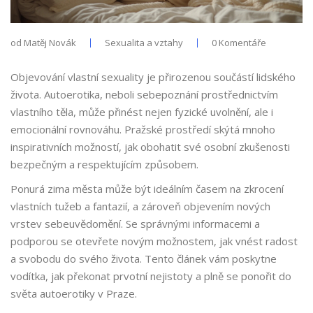
od
Matěj Novák
Sexualita a vztahy
0 Komentáře
Objevování vlastní sexuality je přirozenou součástí lidského
života. Autoerotika, neboli sebepoznání prostřednictvím
vlastního těla, může přinést nejen fyzické uvolnění, ale i
emocionální rovnováhu. Pražské prostředí skýtá mnoho
inspirativních možností, jak obohatit své osobní zkušenosti
bezpečným a respektujícím způsobem.
Ponurá zima města může být ideálním časem na zkrocení
vlastních tužeb a fantazií, a zároveň objevením nových
vrstev sebeuvědomění. Se správnými informacemi a
podporou se otevřete novým možnostem, jak vnést radost
a svobodu do svého života. Tento článek vám poskytne
vodítka, jak překonat prvotní nejistoty a plně se ponořit do
světa autoerotiky v Praze.