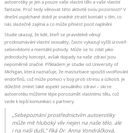
autoerotiky je jen a pouze vaše vlastní tělo a vaše vlastní
fantazie. Proč tedy věnovat této aktivitě svou pozornost? V
dnešní uspěchané době je snadné ztratit kontakt s tím, co
nás skutečně zajímá a co může přinést pocit naplnění.
Studie ukazují, že lidé, kteří se pravidelně věnují
prozkoumávání vlastní sexuality, často vykazují vyšší úroveň
sebevědomí a mentální pohody. Může se to zdát jako
jednoduchý koncept, avšak dopady na naše zdraví jsou
nepoměrně značné. Příkladem je studie od University of
Michigan, která naznačuje, že masturbace spouští uvolňování
endorfinů, což může pomoci v boji proti stresu a úzkosti. Je
důležité zmínit také aspekt sexuálního zdraví – skrze
autoerotiku můžeme lépe porozumět vlastnímu tělu, což
vede k lepší komunikaci s partnery.
„Sebepoznání prostřednictvím autoerotiky
může mít hluboký vliv nejen na naše tělo, ale
i na naši duši,“ říká Dr. Anna Vondráčková,