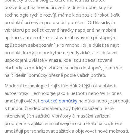
pozvednout na novou úroveň. V dnešní době, kdy se
technologie rychle rozvíjí, máme k dispozici širokou škálu
produktů určených pro osobní potěšení. Od klasických
vibrátorů po sofistikované hračky napojené na mobilní
aplikace, autoerotika se stává zábavným a přístupným
způsobem sebepoznání. Pro mnoho lidí je důležité najít
produkt, který jim poskytne nejen fyzické, ale i duševní
uspokojení. Zvláště v
Praze
, kde jsou specializované
obchody s erotickým zbožím snadno dostupné, je možné
najít ideální pomůcky přesně podle vašich potřeb.
Moderní technologie hrají stále důležitější roli v oblasti
autoerotiky. Technologie jako Bluetooth nebo Wi-Fi dnes
umožňují ovládat
erotické pomůcky
na dálku nebo je propojit
s hudbou či video obsahem, aby bylo dosaženo ještě
intenzivnějších zážitků. Vibrátory či masážní zařízení
propojené s aplikacemi nabízejí širokou škálu funkcí, které
umožňují personalizovat zážitek a objevovat nové možnosti.