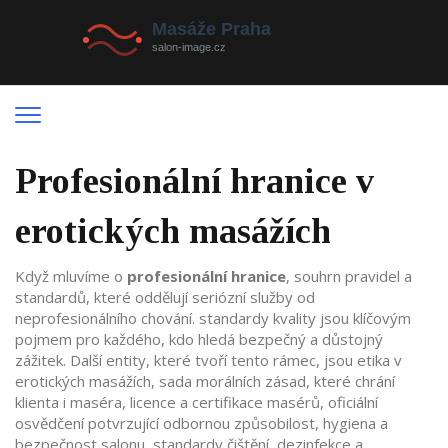
Profesionální hranice v
erotických masážích
Když mluvíme o
profesionální hranice
,
souhrn pravidel a
standardů, které oddělují seriózní služby od
neprofesionálního chování
.
standardy kvality
jsou klíčovým
pojmem pro každého, kdo hledá bezpečný a důstojný
zážitek. Další entity, které tvoří tento rámec, jsou
etika v
erotických masážích
,
sada morálních zásad, které chrání
klienta i maséra
,
licence a certifikace masérů
,
oficiální
osvědčení potvrzující odbornou způsobilost
,
hygiena a
bezpečnost salonu
,
standardy čištění, dezinfekce a