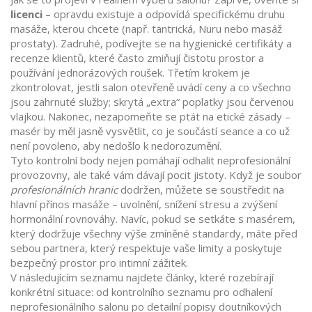
licenci
– opravdu existuje a odpovídá specifickému druhu
masáže, kterou chcete (např. tantrická, Nuru nebo masáž
prostaty). Zadruhé, podívejte se na hygienické certifikáty a
recenze klientů, které často zmiňují čistotu prostor a
používání jednorázových roušek. Třetím krokem je
zkontrolovat, jestli salon otevřeně uvádí ceny a co všechno
jsou zahrnuté služby; skrytá „extra“ poplatky jsou červenou
vlajkou. Nakonec, nezapomeňte se ptát na etické zásady –
masér by měl jasně vysvětlit, co je součástí seance a co už
není povoleno, aby nedošlo k nedorozumění.
Tyto kontrolní body nejen pomáhají odhalit neprofesionální
provozovny, ale také vám dávají pocit jistoty. Když je soubor
profesionálních hranic
dodržen, můžete se soustředit na
hlavní přínos masáže – uvolnění, snížení stresu a zvýšení
hormonální rovnováhy. Navíc, pokud se setkáte s masérem,
který dodržuje všechny výše zmíněné standardy, máte před
sebou partnera, který respektuje vaše limity a poskytuje
bezpečný prostor pro intimní zážitek.
V následujícím seznamu najdete články, které rozebírají
konkrétní situace: od kontrolního seznamu pro odhalení
neprofesionálního salonu po detailní popisy doutníkových