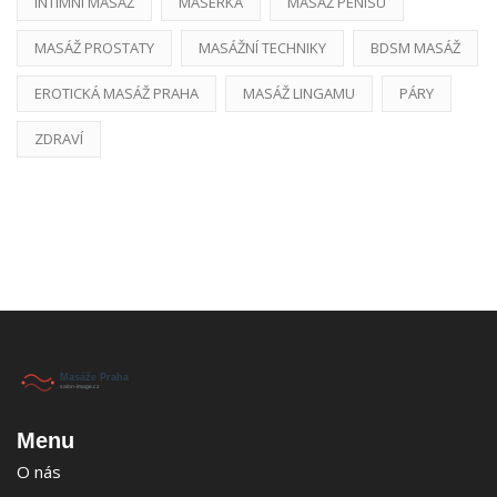
INTIMNÍ MASÁŽ
MASÉRKA
MASÁŽ PENISU
MASÁŽ PROSTATY
MASÁŽNÍ TECHNIKY
BDSM MASÁŽ
EROTICKÁ MASÁŽ PRAHA
MASÁŽ LINGAMU
PÁRY
ZDRAVÍ
Menu
O nás