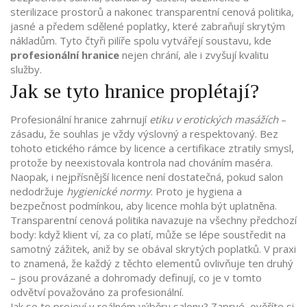
sterilizace prostorů
a nakonec
transparentní cenová politika
,
jasné a předem sdělené poplatky, které zabraňují skrytým
nákladům
. Tyto čtyři pilíře spolu vytvářejí soustavu, kde
profesionální hranice
nejen chrání, ale i zvyšují kvalitu
služby.
Jak se tyto hranice proplétají?
Profesionální hranice zahrnují
etiku v erotických masážích
–
zásadu, že souhlas je vždy výslovný a respektovaný. Bez
tohoto etického rámce by licence a certifikace ztratily smysl,
protože by neexistovala kontrola nad chováním maséra.
Naopak, i nejpřísnější licence není dostatečná, pokud salon
nedodržuje
hygienické normy
. Proto je hygiena a
bezpečnost podmínkou, aby licence mohla být uplatněna.
Transparentní cenová politika navazuje na všechny předchozí
body: když klient ví, za co platí, může se lépe soustředit na
samotný zážitek, aniž by se obával skrytých poplatků. V praxi
to znamená, že každý z těchto elementů ovlivňuje ten druhý
– jsou provázané a dohromady definují, co je v tomto
odvětví považováno za profesionální.
Jak se to projeví v reálném výběru salonu? Zaprvé, ověříte si