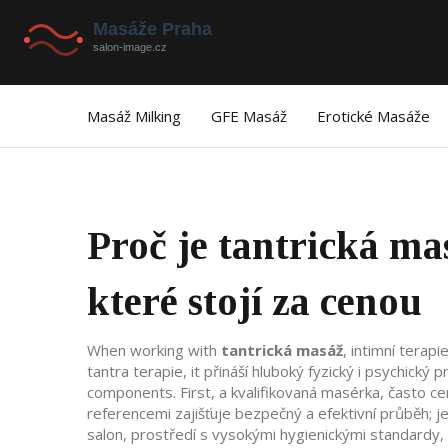
Masáž Milking
GFE Masáž
Erotické Masáže
Proč je tantrická ma
které stojí za cenou
When working with
tantrická masáž
,
intimní terapie
tantra terapie
, it
přináší hluboký fyzický i psychický 
components. First, a
kvalifikovaná masérka
,
často ce
referencemi
zajišťuje bezpečný a efektivní průběh; j
salon
,
prostředí s vysokými hygienickými standardy,