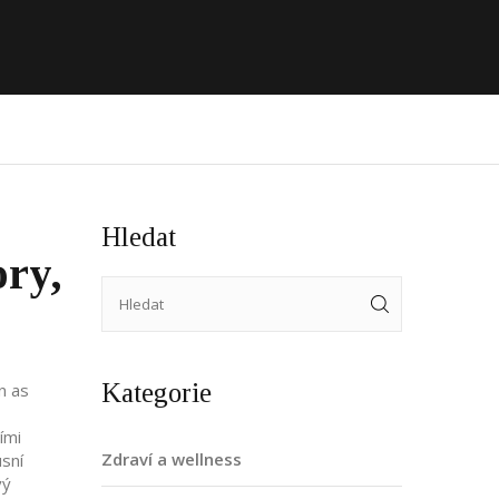
Hledat
ory,
Kategorie
n as
ími
Zdraví a wellness
usní
vý