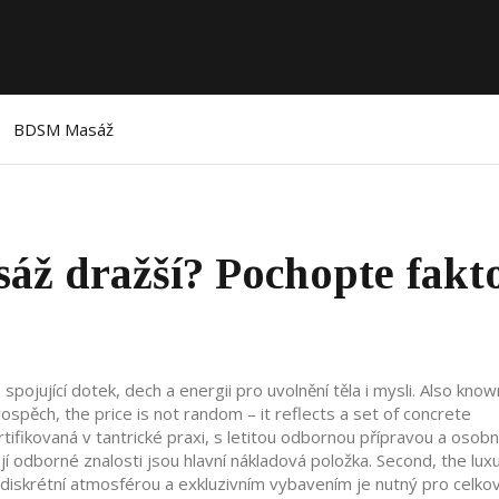
BDSM Masáž
sáž dražší? Pochopte fakt
 spojující dotek, dech a energii pro uvolnění těla i mysli
. Also know
prospěch
, the price is not random – it reflects a set of concrete
rtifikovaná v tantrické praxi, s letitou odbornou přípravou a osobn
ejí odborné znalosti jsou hlavní nákladová položka. Second, the
lux
 diskrétní atmosférou a exkluzivním vybavením
je nutný pro celko