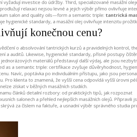
í vyžadují investice do údržby. Third, specializované
masážní olej
prodlužují relaxaci
nejsou levné a jejich výběr přímo ovlivňuje inte
um salon and quality oils—form a semantic triple:
tantrická ma
je hygienické standardy, a masážní olej ovlivňuje intenzitu prožitk
vlivňují konečnou cenu?
svědčení o absolvování tantrických kurzů a pravidelných kontrol
, th
ení a auditů. Likewise,
hygienické standardy
,
přísné postupy čištěn
í jednorázových materiálů
představují další výdaj, ale jsou nezbyt
d as a semantic triple: certifikace zvyšuje důvěryhodnost, hygie
cenu. Navíc, poptávka po individuálním přístupu, jako jsou person
otu. Pro klienta to znamená, že vyšší cena odpovídá vyšší úrovni pé
nelze získat v běžných masážních studiích.
namu článků detailní rozbory: od praktických tipů, jak rozpoznat
xusních salonech a přehled nejlepších masážních olejů. Připravili
krývá za číslem na faktuře, a usnadní výběr správného studia pr