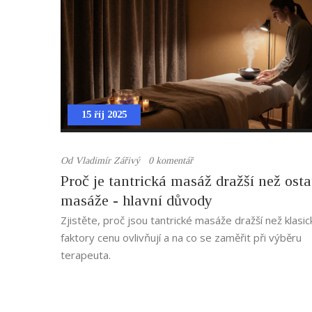
15 říj 2025
Od
Vladimír Zářivý
0 komentář
Proč je tantrická masáž dražší než osta
masáže - hlavní důvody
Zjistěte, proč jsou tantrické masáže dražší než klasic
faktory cenu ovlivňují a na co se zaměřit při výběru
terapeuta.