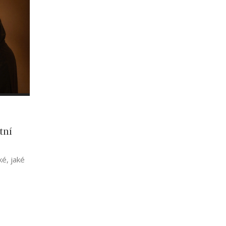
tní
ké, jaké