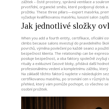
zážitek – čisté prostory, správná ventilace a soukrom
prvotřídní, organické směsi, které podporují dotek a 
prožitku. These three pillars—expert masérka, premi
vyžaduje kvalifikovanou masérku, luxusní salon zajišťu
Jak jednotlivé složky o
When you add a fourth entity,
certifikace
,
oficiální o
climbs because salons investují do pravidelného škol
povrchů, výměna povlečení po každé seanci a použit
bezpečnost klienta. The relationship can be expresse
posiluje bezpečnost, a oba faktory společně zvyšují 
rituály a exkluzivní časové bloky, přidává další hodn
profesionálnímu vedení a kompletnímu zážitku, který 
Na základě těchto faktorů najdete v následujícím sez
certifikovanou masérku, po srovnání cen v různých lu
přehled, který vám pomůže pochopit, co všechno se s
osobní prožitek.