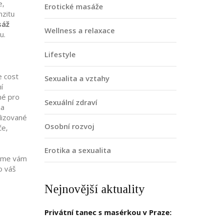
e
,
Erotické masáže
nzitu
sáž
Wellness a relaxace
u.
Lifestyle
e cost
Sexualita a vztahy
í
né pro
Sexuální zdraví
na
alizované
Osobní rozvoj
če,
Erotika a sexualita
 jsme vám
o váš
Nejnovější aktuality
Privátní tanec s masérkou v Praze: