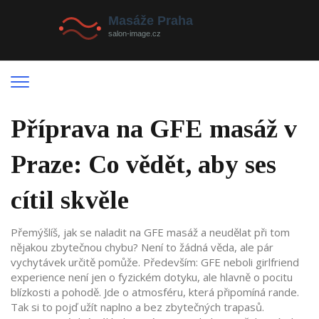
Příprava na GFE masáž v
Praze: Co vědět, aby ses
cítil skvěle
Přemýšlíš, jak se naladit na GFE masáž a neudělat při tom
nějakou zbytečnou chybu? Není to žádná věda, ale pár
vychytávek určitě pomůže. Především: GFE neboli girlfriend
experience není jen o fyzickém dotyku, ale hlavně o pocitu
blízkosti a pohodě. Jde o atmosféru, která připomíná rande.
Tak si to pojď užít naplno a bez zbytečných trapasů.