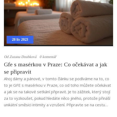
28 lis 2023
Od
Zuzana Doubková
0 komentář
Gfe s masérkou v Praze: Co očekávat a jak
se připravit
Ahoj dámy a pánové, v tomto článku se podíváme na to, co
to je GFE s masérkou v Praze, co od toho můžete očekávat
a jak se na takové setkání připravit. Je to zážitek, který stojí
za to vyzkoušet, pokud hledáte něco jiného, protože přináší
unikátní směsici intimity a vzrušení. Připravte se na cestu
plnou pocitů, kterou vám GFE může nabídnout. Tak pojďme