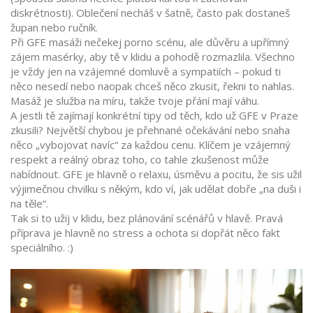
diskrétnosti). Oblečení necháš v šatně, často pak dostaneš
župan nebo ručník.
Při GFE masáži nečekej porno scénu, ale důvěru a upřímný
zájem masérky, aby tě v klidu a pohodě rozmazlila. Všechno
je vždy jen na vzájemné domluvě a sympatiích – pokud ti
něco nesedí nebo naopak chceš něco zkusit, řekni to nahlas.
Masáž je služba na míru, takže tvoje přání mají váhu.
A jestli tě zajímají konkrétní tipy od těch, kdo už GFE v Praze
zkusili? Největší chybou je přehnané očekávání nebo snaha
něco „vybojovat navíc“ za každou cenu. Klíčem je vzájemný
respekt a reálný obraz toho, co tahle zkušenost může
nabídnout. GFE je hlavně o relaxu, úsměvu a pocitu, že sis užil
výjimečnou chvilku s někým, kdo ví, jak udělat dobře „na duši i
na těle“.
Tak si to užij v klidu, bez plánování scénářů v hlavě. Pravá
příprava je hlavně no stress a ochota si dopřát něco fakt
speciálního. :)