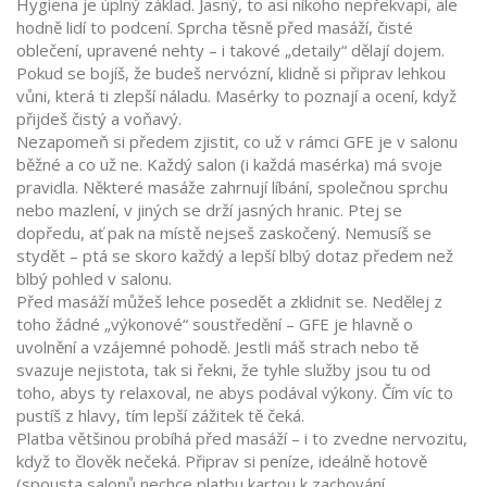
Hygiena je úplný základ. Jasný, to asi nikoho nepřekvapí, ale
hodně lidí to podcení. Sprcha těsně před masáží, čisté
oblečení, upravené nehty – i takové „detaily“ dělají dojem.
Pokud se bojíš, že budeš nervózní, klidně si připrav lehkou
vůni, která ti zlepší náladu. Masérky to poznají a ocení, když
přijdeš čistý a voňavý.
Nezapomeň si předem zjistit, co už v rámci GFE je v salonu
běžné a co už ne. Každý salon (i každá masérka) má svoje
pravidla. Některé masáže zahrnují líbání, společnou sprchu
nebo mazlení, v jiných se drží jasných hranic. Ptej se
dopředu, ať pak na místě nejseš zaskočený. Nemusíš se
stydět – ptá se skoro každý a lepší blbý dotaz předem než
blbý pohled v salonu.
Před masáží můžeš lehce posedět a zklidnit se. Nedělej z
toho žádné „výkonové“ soustředění – GFE je hlavně o
uvolnění a vzájemné pohodě. Jestli máš strach nebo tě
svazuje nejistota, tak si řekni, že tyhle služby jsou tu od
toho, abys ty relaxoval, ne abys podával výkony. Čím víc to
pustíš z hlavy, tím lepší zážitek tě čeká.
Platba většinou probíhá před masáží – i to zvedne nervozitu,
když to člověk nečeká. Připrav si peníze, ideálně hotově
(spousta salonů nechce platbu kartou k zachování