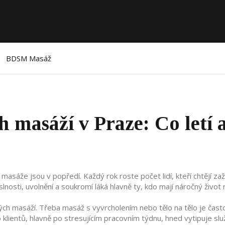
BDSM Masáž
h masáží v Praze: Co letí 
masáže jsou v popředí. Každý rok roste počet lidí, kteří chtějí zaž
lnosti, uvolnění a soukromí láká hlavně ty, kdo mají náročný život
kých masáží. Třeba masáž s vyvrcholením nebo tělo na tělo je čast
o klientů, hlavně po stresujícím pracovním týdnu, hned vytipuje slu