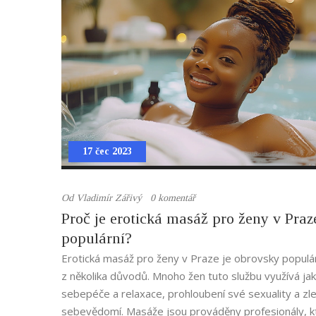
turisty. Důležité je zdůraznit, že se jedná o legální a
regulovanou službu, která ctí souhlas a bezpečnost kl
17 čec 2023
Od
Vladimír Zářivý
0 komentář
Proč je erotická masáž pro ženy v Praz
populární?
Erotická masáž pro ženy v Praze je obrovsky populár
z několika důvodů. Mnoho žen tuto službu využívá ja
sebepéče a relaxace, prohloubení své sexuality a zl
sebevědomí. Masáže jsou prováděny profesionály, k