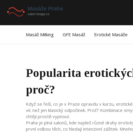
Masáž Milking
GFE Masáž
Erotické Masáže
Popularita erotickýc
proč?
Když se řeší, co je v Praze opravdu v kurzu, erotické 
víc než jen klasický odpočinek. Proč? Kombinace smys
chtějí prostě vypnout.
Praha je plná salonů, kde najdeš různé druhy erotic
první volbou těch, co hledají intenzivní zážitek. Mnoh