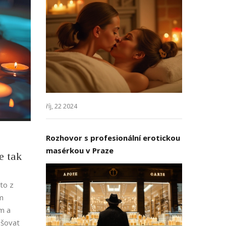
 a
říj, 22 2024
Rozhovor s profesionální erotickou
masérkou v Praze
e tak
to z
m
m a
pšovat