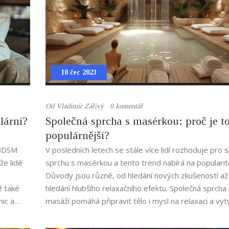
18 čec 2023
Od
Vladimír Zářivý
0 komentář
lární?
Společná sprcha s masérkou: proč je to
populárnější?
 BDSM
V posledních letech se stále více lidí rozhoduje pro
že lidé
sprchu s masérkou a tento trend nabírá na popularit
Důvody jsou různé, od hledání nových zkušeností až
ž také
hledání hlubšího relaxačního efektu. Společná sprcha
nic a
masáží pomáhá připravit tělo i mysl na relaxaci a vyt
intenzivnější spojení s masérkou. Navíc může být ta
ou pro
zkušenost velmi vzrušující a osvěžující. Taková for