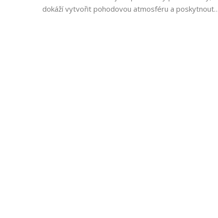
dokáží vytvořit pohodovou atmosféru a poskytnout
klientkám bezpečné prostředí. Praha nabízí širokou š
těchto služeb, ať už pro jednotlivkyně, nebo páry, což
důvodem jejich obliby. V neposlední řadě je tato zk
obohacující a příjemná, což přiláká ženy z celého svět