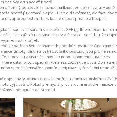
m doslova od hlavy až k patě.
ejen příjemný dotek, ale i možnost uniknout ze stereotypu. Hodně 
tože nechtějí zklamání. Nejde už jen o diskrétnost, ale fakt, aby z
oto dávají přednost místům, kde je osobní přístup a bezpečí
 jako je společná sprcha s masérkou, GFE (girlfriend experience) 
nění, ale i zážitek na hranici reality a fantazie. Není divu, že obj
 výjimečnosti a přijetí.
ebo že patří do šedi anonymních podniků? Realita je často jinde.
arance čistoty, diskrétnosti i osobního přístupu jsou pro ně sam
h effect, odvahu zkusit něco nového nebo zapomenout na stres.
y, které chtějí prožít speciální wellness zážitek ve dvou. Domácí er
nebo speciální masáže s pomůckami) ukazují, že všední relax už 
 objednávky, online recenzí a možnost domluvit diskrétní návště
hotu vyjít vstříc. Pokud přemýšlíš, proč zrovna erotické masáže 
 možnosti odpojit se od starostí.