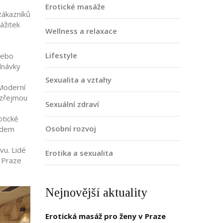
Erotické masáže
zákazníků
ážitek
Wellness a relaxace
Lifestyle
nebo
ednávky
Sexualita a vztahy
 Moderní
ozřejmou
Sexuální zdraví
otické
Osobní rozvoj
lidem
vu. Lidé
Erotika a sexualita
v Praze
Nejnovější aktuality
Erotická masáž pro ženy v Praze