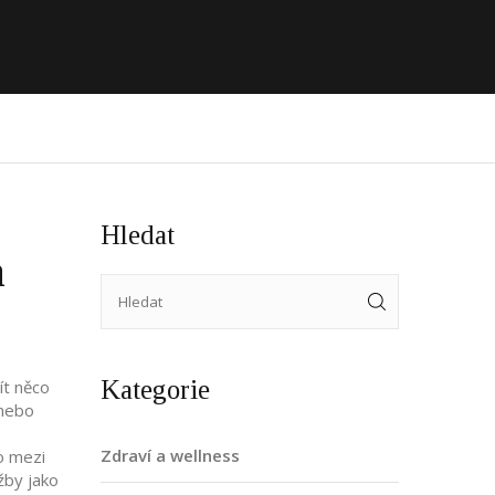
Hledat
a
Kategorie
ít něco
 nebo
Zdraví a wellness
o mezi
žby jako