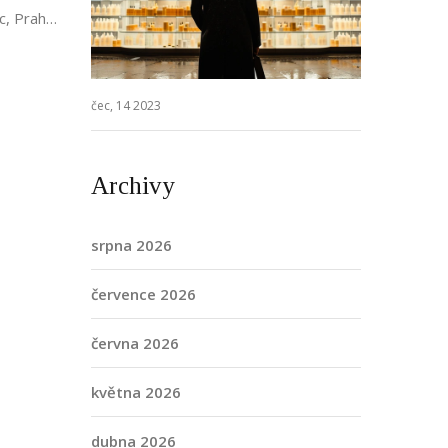
íc, Praha
bízí
také
čec, 14 2023
Archivy
srpna 2026
července 2026
června 2026
května 2026
dubna 2026