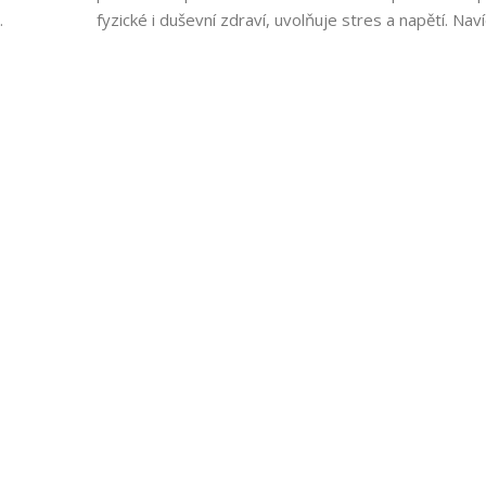
fyzické i duševní zdraví, uvolňuje stres a napětí. Nav
kálu
je známá svými profesionálními masérkami, které na
 je také
kvalitní služby. V neposlední řadě, erotická masáž je 
ušenost
způsobem, jak prožít něco nového a vzrušujícího.
a.