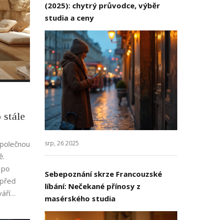
(2025): chytrý průvodce, výběr
studia a ceny
 stále
srp, 26 2025
 společnou
ě.
 po
Sebepoznání skrze Francouzské
 před
líbání: Nečekané přínosy z
váří
masérského studia
ková
ma masáže