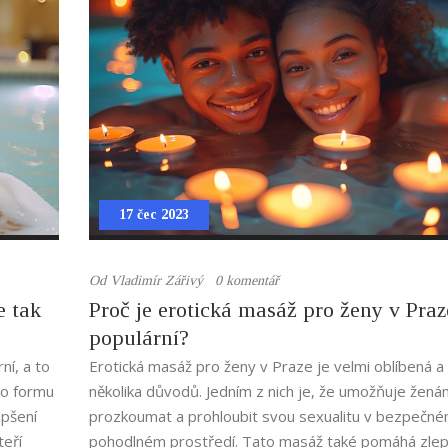
může být ideálním způsobem, jak prohloubit relaxaci
ienta.
objevit nové dimenze wellness.
17 čec 2023
Od
Vladimír Zářivý
0 komentář
e tak
Proč je erotická masáž pro ženy v Praz
populární?
ní, a to
Erotická masáž pro ženy v Praze je velmi oblíbená a 
ko formu
několika důvodů. Jedním z nich je, že umožňuje žená
epšení
prozkoumat a prohloubit svou sexualitu v bezpečné
teří
pohodlném prostředí. Tato masáž také pomáhá zle