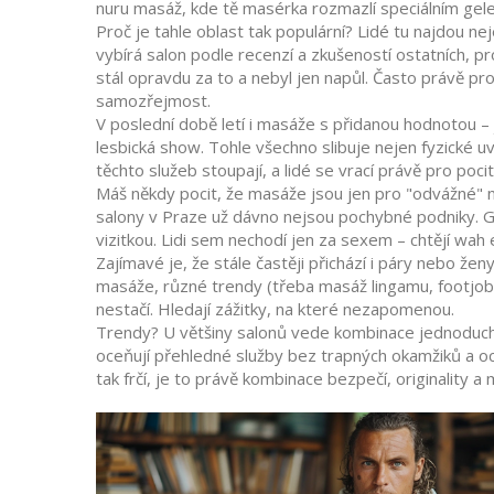
nuru masáž, kde tě masérka rozmazlí speciálním gele
Proč je tahle oblast tak populární? Lidé tu najdou n
vybírá salon podle recenzí a zkušeností ostatních, pro
stál opravdu za to a nebyl jen napůl. Často právě pr
samozřejmost.
V poslední době letí i masáže s přidanou hodnotou –
lesbická show. Tohle všechno slibuje nejen fyzické uvol
těchto služeb stoupají, a lidé se vrací právě pro pocit
Máš někdy pocit, že masáže jsou jen pro "odvážné" n
salony v Praze už dávno nejsou pochybné podniky. G
vizitkou. Lidi sem nechodí jen za sexem – chtějí wa
Zajímavé je, že stále častěji přichází i páry nebo žen
masáže, různé trendy (třeba masáž lingamu, footjob 
nestačí. Hledají zážitky, na které nezapomenou.
Trendy? U většiny salonů vede kombinace jednoduché
oceňují přehledné služby bez trapných okamžiků a oc
tak frčí, je to právě kombinace bezpečí, originality a