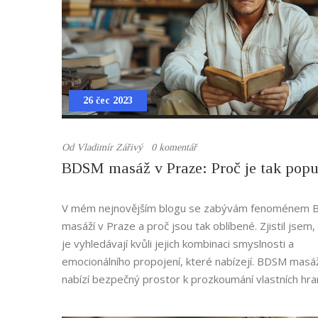
26 čec 2023
Od
Vladimír Zářivý
0 komentář
BDSM masáž v Praze: Proč je tak popu
V mém nejnovějším blogu se zabývám fenoménem
masáží v Praze a proč jsou tak oblíbené. Zjistil jsem, 
je vyhledávají kvůli jejich kombinaci smyslnosti a
emocionálního propojení, které nabízejí. BDSM masá
nabízí bezpečný prostor k prozkoumání vlastních hra
fantazií. Navíc, díky svému specifickému zaměření a
profesionalitě masérů, se stává také atraktivní volb