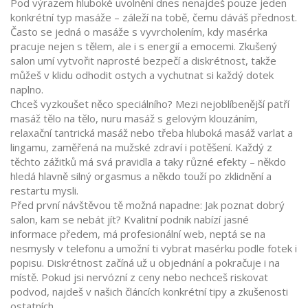
Pod výrazem hluboké uvolnění dnes nenajdeš pouze jeden
konkrétní typ masáže – záleží na tobě, čemu dáváš přednost.
Často se jedná o masáže s vyvrcholením, kdy masérka
pracuje nejen s tělem, ale i s energií a emocemi. Zkušený
salon umí vytvořit naprosté bezpečí a diskrétnost, takže
můžeš v klidu odhodit ostych a vychutnat si každý dotek
naplno.
Chceš vyzkoušet něco speciálního? Mezi nejoblíbenější patří
masáž tělo na tělo, nuru masáž s gelovým klouzáním,
relaxační tantrická masáž nebo třeba hluboká masáž varlat a
lingamu, zaměřená na mužské zdraví i potěšení. Každý z
těchto zážitků má svá pravidla a taky různé efekty – někdo
hledá hlavně silný orgasmus a někdo touží po zklidnění a
restartu mysli.
Před první návštěvou tě možná napadne: Jak poznat dobrý
salon, kam se nebát jít? Kvalitní podnik nabízí jasné
informace předem, má profesionální web, neptá se na
nesmysly v telefonu a umožní ti vybrat masérku podle fotek i
popisu. Diskrétnost začíná už u objednání a pokračuje i na
místě. Pokud jsi nervózní z ceny nebo nechceš riskovat
podvod, najdeš v našich článcích konkrétní tipy a zkušenosti
ostatních.