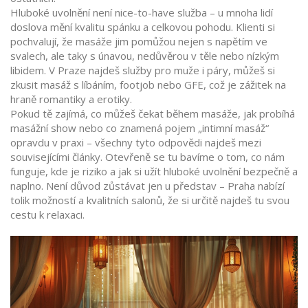
Hluboké uvolnění není nice-to-have služba – u mnoha lidí
doslova mění kvalitu spánku a celkovou pohodu. Klienti si
pochvalují, že masáže jim pomůžou nejen s napětím ve
svalech, ale taky s únavou, nedůvěrou v těle nebo nízkým
libidem. V Praze najdeš služby pro muže i páry, můžeš si
zkusit masáž s líbáním, footjob nebo GFE, což je zážitek na
hraně romantiky a erotiky.
Pokud tě zajímá, co můžeš čekat během masáže, jak probíhá
masážní show nebo co znamená pojem „intimní masáž“
opravdu v praxi – všechny tyto odpovědi najdeš mezi
souvisejícími články. Otevřeně se tu bavíme o tom, co nám
funguje, kde je riziko a jak si užít hluboké uvolnění bezpečně a
naplno. Není důvod zůstávat jen u představ – Praha nabízí
tolik možností a kvalitních salonů, že si určitě najdeš tu svou
cestu k relaxaci.