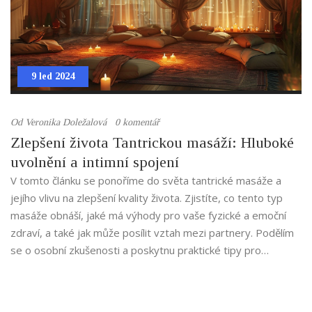
9 led 2024
Od
Veronika Doležalová
0 komentář
Zlepšení života Tantrickou masáží: Hluboké
uvolnění a intimní spojení
V tomto článku se ponoříme do světa tantrické masáže a
jejího vlivu na zlepšení kvality života. Zjistíte, co tento typ
masáže obnáší, jaké má výhody pro vaše fyzické a emoční
zdraví, a také jak může posílit vztah mezi partnery. Podělím
se o osobní zkušenosti a poskytnu praktické tipy pro
začlenění tantrické masáže do vaší životní rutiny.