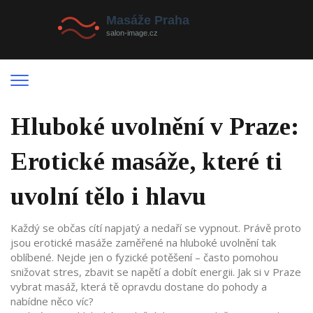
Hluboké uvolnění v Praze:
Erotické masáže, které ti
uvolní tělo i hlavu
Každý se občas cítí napjatý a nedaří se vypnout. Právě proto
jsou erotické masáže zaměřené na hluboké uvolnění tak
oblíbené. Nejde jen o fyzické potěšení – často pomohou
snižovat stres, zbavit se napětí a dobít energii. Jak si v Praze
vybrat masáž, která tě opravdu dostane do pohody a
nabídne něco víc?