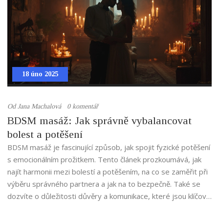
18 úno 2025
Od
Jana Machalová
0 komentář
BDSM masáž: Jak správně vybalancovat
bolest a potěšení
BDSM masáž je fascinující způsob, jak spojit fyzické potěšení
s emocionálním prožitkem. Tento článek prozkoumává, jak
najít harmonii mezi bolestí a potěšením, na co se zaměřit při
výběru správného partnera a jak na to bezpečně. Také se
dozvíte o důležitosti důvěry a komunikace, které jsou klíčové
pro příjemný zážitek. Nakonec sdílíme pár tipů, jak začít