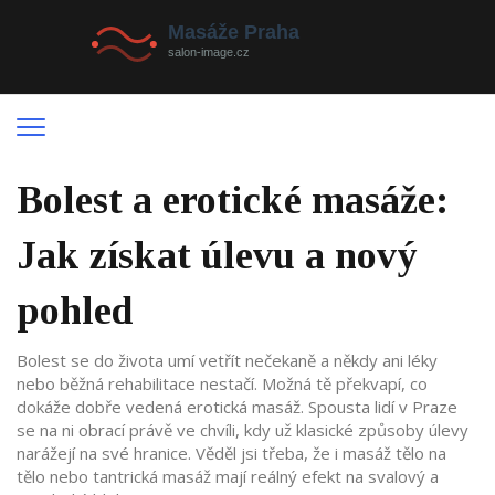
Bolest a erotické masáže:
Jak získat úlevu a nový
pohled
Bolest se do života umí vetřít nečekaně a někdy ani léky
nebo běžná rehabilitace nestačí. Možná tě překvapí, co
dokáže dobře vedená erotická masáž. Spousta lidí v Praze
se na ni obrací právě ve chvíli, kdy už klasické způsoby úlevy
narážejí na své hranice. Věděl jsi třeba, že i masáž tělo na
tělo nebo tantrická masáž mají reálný efekt na svalový a