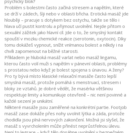
psychický blok?
Problém s bolestmi často začíná stresem a napětím, které
se drží v zádech, šíji nebo v oblasti břicha. Erotická masáž jde
hlouběji – pracuje s dotykem bez ostychu, takže se tělo i
hlava učí pustit kontrolu a přijmout uvolnění. Nejde přitom o
sexuální zážitek jako hlavní cíl. Jde o to, že smyslný kontakt
spouští v mozku chemické reakce (serotonin, oxytocin). Díky
tomu dokážeš vypnout, snížit vnímanou bolest a někdy i na
chvíli zapomenout na běžné starosti.
Příkladem je hluboká masáž varlat nebo masáž lingamu,
kterou často volí muži s napětím v pánevní oblasti, problémy
s prostatou nebo když je bolest spojena s únavou. A ženy?
Pro ty bývá místo klasické relaxační masáže často lepší
smyslná masáž, protože pomáhá s menstruací, stresem i
bloky ze vztahů. Je dobré vědět, že masérka většinou
respektuje limity a komunikuje otevřeně – nic není povinné a
každé sezení je unikátní.
Některé masáže jsou zaměřené na konkrétní partie. Footjob
masáž zase dokáže přes nohy uvolnit lýtka a záda, protože
chodidla jsou plná nervových zakončení. Možná jsi slyšel, že
masáž s vyvrcholením může přinést neprůstřelnou úlevu.
Není to legrace – když tělo dosáhne uvolnění v bezpečném