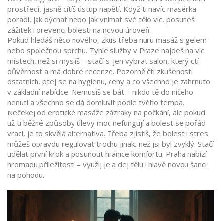
prostředí, jasně cítíš ústup napětí. Když ti navíc masérka
poradí, jak dýchat nebo jak vnímat své tělo víc, posuneš
zážitek i prevenci bolesti na novou úroveň.
Pokud hledáš něco nového, zkus třeba nuru masáž s gelem
nebo společnou sprchu. Tyhle služby v Praze najdeš na víc
místech, než si myslíš – stačí si jen vybrat salon, který ctí
důvěrnost a má dobré recenze. Pozorně čti zkušenosti
ostatních, ptej se na hygienu, ceny a co všechno je zahrnuto
v základní nabídce. Nemusíš se bát – nikdo tě do ničeho
nenutí a všechno se dá domluvit podle tvého tempa.
Nečekej od erotické masáže zázraky na počkání, ale pokud
už ti běžné způsoby úlevy moc nefungují a bolest se pořád
vrací, je to skvělá alternativa. Třeba zjistíš, že bolest i stres
můžeš opravdu regulovat trochu jinak, než jsi byl zvyklý. Stačí
udělat první krok a posunout hranice komfortu. Praha nabízí
hromadu příležitostí – využij je a dej tělu i hlavě novou šanci
na pohodu.