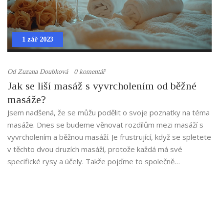
1 zář 2023
Od
Zuzana Doubková
0 komentář
Jak se liší masáž s vyvrcholením od běžné
masáže?
Jsem nadšená, že se můžu podělit o svoje poznatky na téma
masáže. Dnes se budeme věnovat rozdílům mezi masáží s
vyvrcholením a běžnou masáží. Je frustrující, když se spletete
v těchto dvou druzích masáží, protože každá má své
specifické rysy a účely. Takže pojďme to společně
prozkoumat a ujasnit si, co od nich můžeme očekávat.