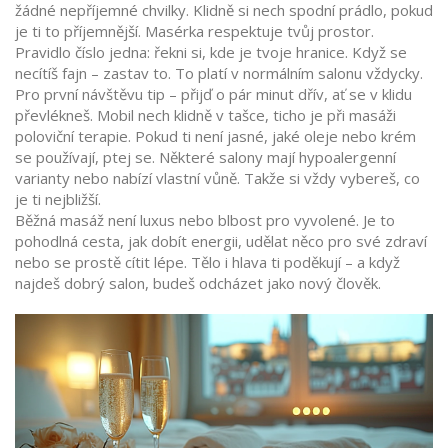
žádné nepříjemné chvilky. Klidně si nech spodní prádlo, pokud
je ti to příjemnější. Masérka respektuje tvůj prostor.
Pravidlo číslo jedna: řekni si, kde je tvoje hranice. Když se
necítíš fajn – zastav to. To platí v normálním salonu vždycky.
Pro první návštěvu tip – přijď o pár minut dřív, ať se v klidu
převlékneš. Mobil nech klidně v tašce, ticho je při masáži
poloviční terapie. Pokud ti není jasné, jaké oleje nebo krém
se používají, ptej se. Některé salony mají hypoalergenní
varianty nebo nabízí vlastní vůně. Takže si vždy vybereš, co
je ti nejbližší.
Běžná masáž není luxus nebo blbost pro vyvolené. Je to
pohodlná cesta, jak dobít energii, udělat něco pro své zdraví
nebo se prostě cítit lépe. Tělo i hlava ti poděkují – a když
najdeš dobrý salon, budeš odcházet jako nový člověk.