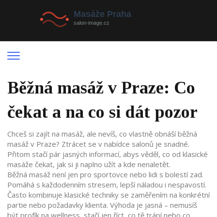
Běžná masáž v Praze: Co
čekat a na co si dát pozor
Chceš si zajít na masáž, ale nevíš, co vlastně obnáší běžná
masáž v Praze? Ztrácet se v nabídce salonů je snadné.
Přitom stačí pár jasných informací, abys věděl, co od klasické
masáže čekat, jak si ji naplno užít a kde nenaletět.
Běžná masáž není jen pro sportovce nebo lidi s bolestí zad.
Pomáhá s každodenním stresem, lepší náladou i nespavostí.
Často kombinuje klasické techniky se zaměřením na konkrétní
partie nebo požadavky klienta. Výhoda je jasná – nemusíš
být profík na wellness, stačí jen říct, co tě trápí nebo co