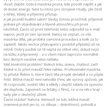
chceš zlepšit. Dobrá masérka pozná, kde povolit napětí a jak
tě dodat energii. Není tu místo pro strojené rituály, jde čistě
o lehký, lidský a příjemný přístup.
A jak poznáš kvalitní salon? Sleduj čistotu prostředí, příjemné
jednání při objednávání a hlavně atmosféru při první
návštěvě. Často už první telefonát nebo odpověď na e-mail
napoví, jestli jsi tam správně. Neboj se zeptat, co vše
masérka dělá, jak probíhá samotná procedura a kolik za to
zaplatíš. Nikdo nechce překvapení v podobě příplatků až na
místě. Dobrý podnik se tě neptá na citlivé věci, dokud nejsi
na lůžku a připravený – a o všem mluví naprosto normálně,
bez divných narážek nebo nátlaku.
Máš konkrétní problém? Bolesti krku, únava, ztuhlost zad?
Klidně si to před masáží řekni nahlas. Profesionální masérka
to přivítá. Řekne ti, které části těla projde detailně a co půjde
řešit. Běžná masáž není nahodilá tření, ale syrový způsob, jak
tě rozproudit, uvolnit tělo a někdy i zlepšit náladu na spoustu
dní dopředu. Zapomeň na fešáky z filmů, co si na něco hrají –
tady jde o skutečný užitek.
Častá otázka? Nahota. Nemusíš se bát, běžná masáž
znamená právě jen to, co slibuje – diskrétnost, pohodlí a