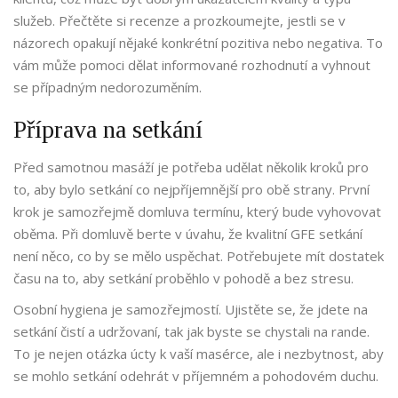
služeb. Přečtěte si recenze a prozkoumejte, jestli se v
názorech opakují nějaké konkrétní pozitiva nebo negativa. To
vám může pomoci dělat informované rozhodnutí a vyhnout
se případným nedorozuměním.
Příprava na setkání
Před samotnou masáží je potřeba udělat několik kroků pro
to, aby bylo setkání co nejpříjemnější pro obě strany. První
krok je samozřejmě domluva termínu, který bude vyhovovat
oběma. Při domluvě berte v úvahu, že kvalitní GFE setkání
není něco, co by se mělo uspěchat. Potřebujete mít dostatek
času na to, aby setkání proběhlo v pohodě a bez stresu.
Osobní hygiena je samozřejmostí. Ujistěte se, že jdete na
setkání čistí a udržovaní, tak jak byste se chystali na rande.
To je nejen otázka úcty k vaší masérce, ale i nezbytnost, aby
se mohlo setkání odehrát v příjemném a pohodovém duchu.