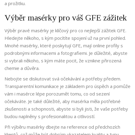
a prožitku.
Výběr masérky pro váš GFE zážitek
Výběr pravé masérky je klíčový pro co nejlepší zážitek GFE.
Hledejte někoho, s kým pocítíte spojení už na první pohled.
Mnohé masérky, které poskytují GFE, mají online profily s
podrobnými informacemi a fotografiemi. Je důležité, abyste
si vybrali někoho, s kým máte pocit, že vznikne přirozená
chemie a důvěra.
Nebojte se diskutovat svá očekávání a potřeby předem.
Transparentní komunikace je základem pro úspěch a pomůže
vám i masérce lépe porozumět tomu, co od sezení
očekáváte. Je také důležité, aby masérka měla potřebné
zkušenosti a schopnosti, abyste si byli jisti, že vaše potřeby
budou naplněny s profesionalitou a citlivostí.
Při výběru masérky dbejte na reference od předchozích
klientů, což může být dobrým ukazatelem kvality a typu