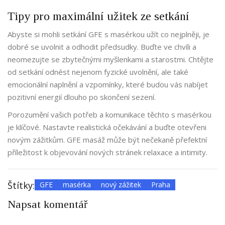
Tipy pro maximální užitek ze setkání
Abyste si mohli setkání GFE s masérkou užít co nejplněji, je
dobré se uvolnit a odhodit předsudky. Buďte ve chvíli a
neomezujte se zbytečnými myšlenkami a starostmi. Chtějte
od setkání odnést nejenom fyzické uvolnění, ale také
emocionální naplnění a vzpomínky, které budou vás nabíjet
pozitivní energií dlouho po skončení sezení.
Porozumění vašich potřeb a komunikace těchto s masérkou
je klíčové. Nastavte realistická očekávání a buďte otevřeni
novým zážitkům. GFE masáž může být nečekaně přefektní
příležitost k objevování nových stránek relaxace a intimity.
Štítky:
GFE
masérka
nový zážitek
Praha
Napsat komentář