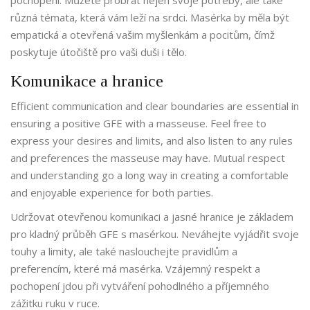
pochopení. Můžete probrat nejen svoje potřeby, ale také
různá témata, která vám leží na srdci. Masérka by měla být
empatická a otevřená vašim myšlenkám a pocitům, čímž
poskytuje útočiště pro vaši duši i tělo.
Komunikace a hranice
Efficient communication and clear boundaries are essential in
ensuring a positive GFE with a masseuse. Feel free to
express your desires and limits, and also listen to any rules
and preferences the masseuse may have. Mutual respect
and understanding go a long way in creating a comfortable
and enjoyable experience for both parties.
Udržovat otevřenou komunikaci a jasné hranice je základem
pro kladný průběh GFE s masérkou. Neváhejte vyjádřit svoje
touhy a limity, ale také naslouchejte pravidlům a
preferencím, které má masérka. Vzájemný respekt a
pochopení jdou při vytváření pohodlného a příjemného
zážitku ruku v ruce.