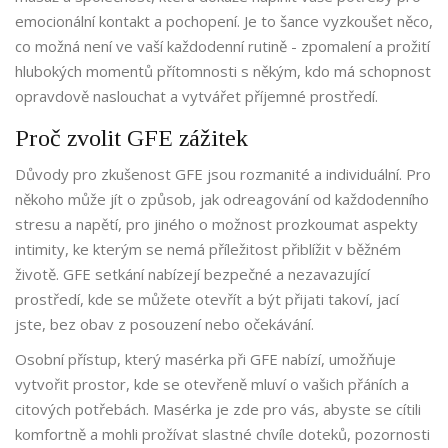
emocionální kontakt a pochopení. Je to šance vyzkoušet něco,
co možná není ve vaší každodenní rutině - zpomalení a prožití
hlubokých momentů přítomnosti s někým, kdo má schopnost
opravdově naslouchat a vytvářet příjemné prostředí.
Proč zvolit GFE zážitek
Důvody pro zkušenost GFE jsou rozmanité a individuální. Pro
někoho může jít o způsob, jak odreagování od každodenního
stresu a napětí, pro jiného o možnost prozkoumat aspekty
intimity, ke kterým se nemá příležitost přiblížit v běžném
životě. GFE setkání nabízejí bezpečné a nezavazující
prostředí, kde se můžete otevřít a být přijati takoví, jací
jste, bez obav z posouzení nebo očekávání.
Osobní přístup, který masérka při GFE nabízí, umožňuje
vytvořit prostor, kde se otevřeně mluví o vašich přáních a
citových potřebách. Masérka je zde pro vás, abyste se cítili
komfortně a mohli prožívat slastné chvíle doteků, pozornosti