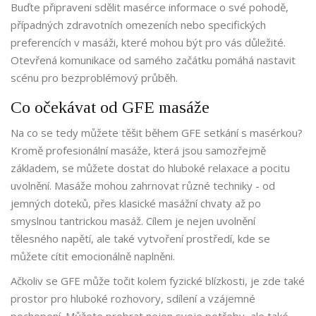
Buďte připraveni sdělit masérce informace o své pohodě,
případných zdravotních omezeních nebo specifických
preferencích v masáži, které mohou být pro vás důležité.
Otevřená komunikace od samého začátku pomáhá nastavit
scénu pro bezproblémový průběh.
Co očekávat od GFE masáže
Na co se tedy můžete těšit během GFE setkání s masérkou?
Kromě profesionální masáže, která jsou samozřejmě
základem, se můžete dostat do hluboké relaxace a pocitu
uvolnění. Masáže mohou zahrnovat různé techniky - od
jemných doteků, přes klasické masážní chvaty až po
smyslnou tantrickou masáž. Cílem je nejen uvolnění
tělesného napětí, ale také vytvoření prostředí, kde se
můžete cítit emocionálně naplněni.
Ačkoliv se GFE může točit kolem fyzické blízkosti, je zde také
prostor pro hluboké rozhovory, sdílení a vzájemné