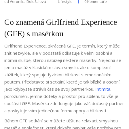
od
Veronika Doležalová
Lifestyle
0 Komentáře
Co znamená Girlfriend Experience
(GFE) s masérkou
Girlfriend Experience, zkráceně GFE, je termín, který může
znít nezvykle, ale v podstatě odkazuje k velmi osobní a
intimní službě, kterou nabízejí některé masérky. Nejedná se
jen o masáž v klasickém slova smyslu, ale o komplexní
zážitek, který spojuje fyzickou blízkost s emocionálním
poutem. Představte si setkání, které je tak blízké a osobní,
jako kdybyste strávili čas se svojí partnerkou.
Intimita
,
porozumění, jemné doteky a prostor pro sdílení, to vše je
součástí GFE. Masérka zde funguje jako váš dočasný partner
a poskytuje vám jedinečnou formu opory a blízkosti.
Během GFE setkání se můžete těšit na relaxaci, smyslnou
masáž a společnost, která dokáže naplnit vaše potřeby pro